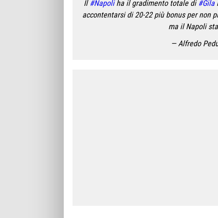
Il
#Napoli
ha il gradimento totale di
#Gila
i
accontentarsi di 20-22 più bonus per non pre
ma il Napoli st
— Alfredo Pedu