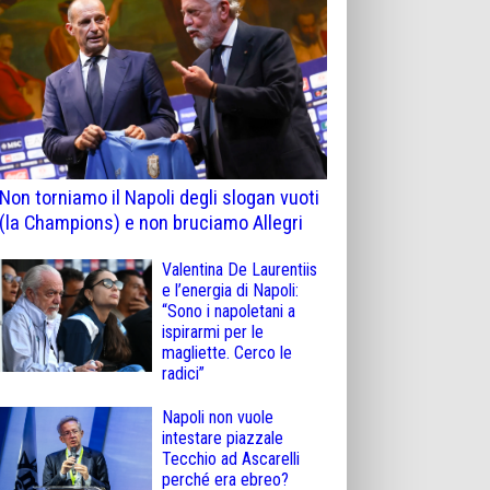
Non torniamo il Napoli degli slogan vuoti
(la Champions) e non bruciamo Allegri
Valentina De Laurentiis
e l’energia di Napoli:
“Sono i napoletani a
ispirarmi per le
magliette. Cerco le
radici”
Napoli non vuole
intestare piazzale
Tecchio ad Ascarelli
perché era ebreo?