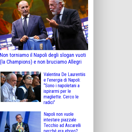
Non torniamo il Napoli degli slogan vuoti
(la Champions) e non bruciamo Allegri
Valentina De Laurentiis
e l’energia di Napoli:
“Sono i napoletani a
ispirarmi per le
magliette. Cerco le
radici”
Napoli non vuole
intestare piazzale
Tecchio ad Ascarelli
perché era ebreo?