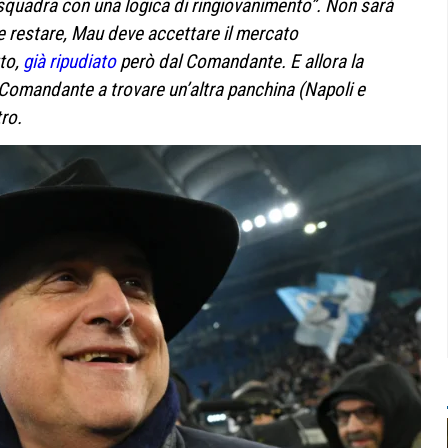
 squadra con una logica di ringiovanimento”. Non sarà
e restare, Mau deve accettare il mercato
tto,
già ripudiato
però dal Comandante. E allora la
il Comandante a trovare un’altra panchina (Napoli e
tro.