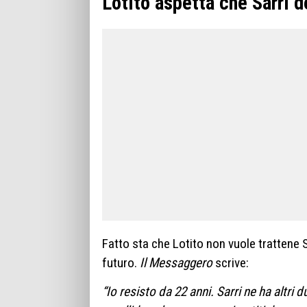
Lotito aspetta che Sarri d
Fatto sta che Lotito non vuole trattene S
futuro.
Il Messaggero
scrive:
“Io resisto da 22 anni. Sarri ne ha altri