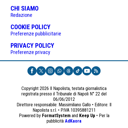
CHI SIAMO
Redazione
(APRE
COOKIE POLICY
IN
Preferenze pubblicitarie
UNA
(APRE
PRIVACY POLICY
NUOVA
IN
Preferenze privacy
SCHEDA)
UNA
NUOVA
SCHEDA)
Copyright 2026 Il Napolista, testata giornalistica
registrata presso il Tribunale di Napoli N° 22 del
06/06/2012
Direttore responsabile: Massimiliano Gallo • Editore: Il
Napolista s.r.l. • P.IVA 10395881211
Powered by
FormatSystem
and
Keep Up
• Per la
(apre
pubblicità
AdKaora
in