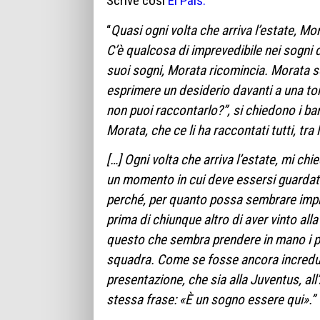
Scrive così
El Paìs:
“
Quasi ogni volta che arriva l’estate, Mo
C’è qualcosa di imprevedibile nei sogni d
suoi sogni, Morata ricomincia. Morata 
esprimere un desiderio davanti a una tor
non puoi raccontarlo?”, si chiedono i b
Morata, che ce li ha raccontati tutti, tra 
[…] Ogni volta che arriva l’estate, mi c
un momento in cui deve essersi guardato
perché, per quanto possa sembrare impro
prima di chiunque altro di aver vinto all
questo che sembra prendere in mano i prop
squadra. Come se fosse ancora incredul
presentazione, che sia alla Juventus, all
stessa frase: «È un sogno essere qui».”