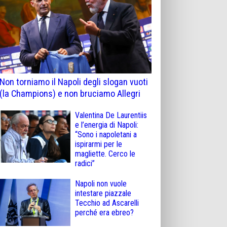
Non torniamo il Napoli degli slogan vuoti
(la Champions) e non bruciamo Allegri
Valentina De Laurentiis
e l’energia di Napoli:
“Sono i napoletani a
ispirarmi per le
magliette. Cerco le
radici”
Napoli non vuole
intestare piazzale
Tecchio ad Ascarelli
perché era ebreo?