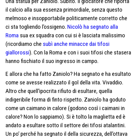
Una statua per Zaniolo. Subito. Il giocatore che riporta
il calcio alla sua essenza primordiale, senza questo
melmoso e insopportabile politicamente corretto che
ci sta togliendo l’ossigeno.
Nicolò ha segnato alla
Roma
sua ex squadra con cui si è lasciata malissimo
(ricordiamo che
subì anche minacce dai tifosi
giallorossi
). Con la Roma e con i suoi tifosi che stasera
hanno fischiato il suo ingresso in campo.
E allora che ha fatto Zaniolo? Ha segnato e ha esultato
come se avesse realizzato il gol della vita. Vivaddio.
Altro che quell’ipocrita rifiuto di esultare, quella
indigeribile forma di finto rispetto. Zaniolo ha goduto
come un caimano in calore (godono così i caimani in
calore? Non lo sappiamo). Si è tolto la maglietta ed è
andato a esultare sotto il settore dei tifosi atalantini.
Un po’ perché ha segnato il della sicurezza, dell’ottava