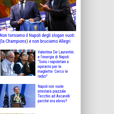
Non torniamo il Napoli degli slogan vuoti
(la Champions) e non bruciamo Allegri
Valentina De Laurentiis
e l’energia di Napoli:
“Sono i napoletani a
ispirarmi per le
magliette. Cerco le
radici”
Napoli non vuole
intestare piazzale
Tecchio ad Ascarelli
perché era ebreo?