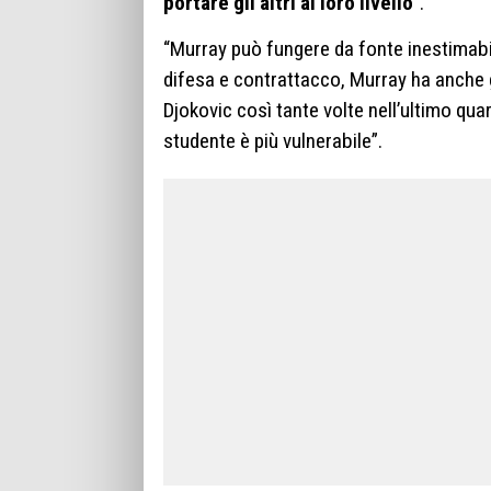
portare gli altri al loro livello
“.
“Murray può fungere da fonte inestimabil
difesa e contrattacco, Murray ha anche 
Djokovic così tante volte nell’ultimo qua
studente è più vulnerabile”.