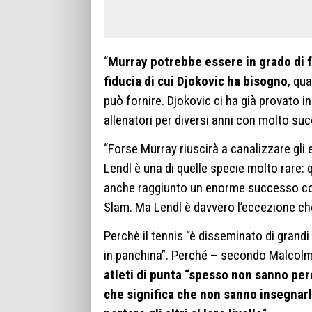
“
Murray potrebbe essere in grado di fo
fiducia di cui Djokovic ha bisogno
, qu
può fornire. Djokovic ci ha già provato 
allenatori per diversi anni con molto su
“Forse Murray riuscirà a canalizzare gli e
Lendl è una di quelle specie molto rare:
anche raggiunto un enorme successo come 
Slam. Ma Lendl è davvero l’eccezione ch
Perchè il tennis “è disseminato di grandi
in panchina”. Perché – secondo Malcolm G
atleti di punta “spesso non sanno perc
che significa che non sanno insegnarlo