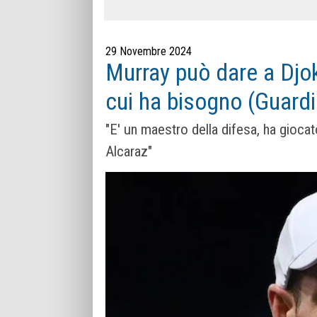
29 Novembre 2024
Murray può dare a Djok
cui ha bisogno (Guard
"E' un maestro della difesa, ha gioca
Alcaraz"