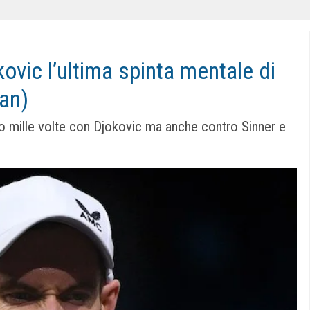
ovic l’ultima spinta mentale di
ian)
to mille volte con Djokovic ma anche contro Sinner e