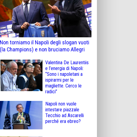
Non torniamo il Napoli degli slogan vuoti
(la Champions) e non bruciamo Allegri
Valentina De Laurentiis
e l’energia di Napoli:
“Sono i napoletani a
ispirarmi per le
magliette. Cerco le
radici”
Napoli non vuole
intestare piazzale
Tecchio ad Ascarelli
perché era ebreo?