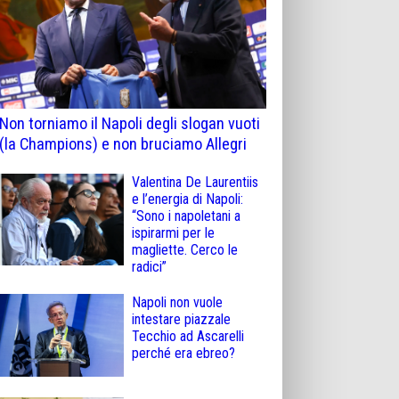
Non torniamo il Napoli degli slogan vuoti
(la Champions) e non bruciamo Allegri
Valentina De Laurentiis
e l’energia di Napoli:
“Sono i napoletani a
ispirarmi per le
magliette. Cerco le
radici”
Napoli non vuole
intestare piazzale
Tecchio ad Ascarelli
perché era ebreo?