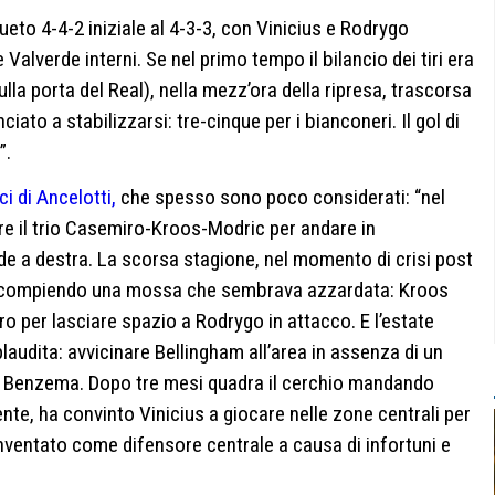
eto 4-4-2 iniziale al 4-3-3, con Vinicius e Rodrygo
Valverde interni. Se nel primo tempo il bilancio dei tiri era
lla porta del Real), nella mezz’ora della ripresa, trascorsa
ciato a stabilizzarsi: tre-cinque per i bianconeri. Il gol di
”.
ci di Ancelotti,
che spesso sono poco considerati: “nel
re il trio Casemiro-Kroos-Modric per andare in
rde a destra. La scorsa stagione, nel momento di crisi post
ra compiendo una mossa che sembrava azzardata: Kroos
o per lasciare spazio a Rodrygo in attacco. E l’estate
audita: avvicinare Bellingham all’area in assenza di un
per Benzema. Dopo tre mesi quadra il cerchio mandando
mente, ha convinto Vinicius a giocare nelle zone centrali per
nventato come difensore centrale a causa di infortuni e