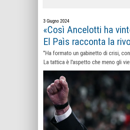
3 Giugno 2024
«Così Ancelotti ha vint
El Paìs racconta la riv
"Ha formato un gabinetto di crisi, con
La tattica è l'aspetto che meno gli vi