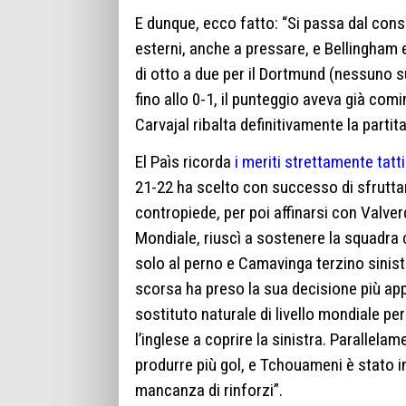
E dunque, ecco fatto: “Si passa dal consu
esterni, anche a pressare, e Bellingham e 
di otto a due per il Dortmund (nessuno su
fino allo 0-1, il punteggio aveva già comin
Carvajal ribalta definitivamente la partita
El Paìs ricorda
i meriti strettamente tatti
21-22 ha scelto con successo di sfrutta
contropiede, per poi affinarsi con Valve
Mondiale, riuscì a sostenere la squad
solo al perno e Camavinga terzino sinistr
scorsa ha preso la sua decisione più appl
sostituto naturale di livello mondiale 
l’inglese a coprire la sinistra. Parallela
produrre più gol, e Tchouameni è stato i
mancanza di rinforzi”.