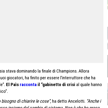
ussia stava dominando la finale di Champions. Allora
uoi giocatori, ha finito per essere l’interruttore che ha
le”.
El Paìs
racconta
il “gabinetto di crisi
al quale hanno
ico”.
bisogno di chiarire le cose”,
ha detto Ancelotti.
“Anche i
usso insieme del cambio di sistema. Non è che ho preso