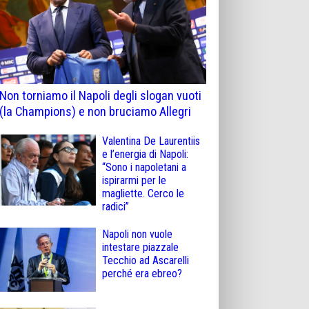
Non torniamo il Napoli degli slogan vuoti
(la Champions) e non bruciamo Allegri
Valentina De Laurentiis
e l’energia di Napoli:
“Sono i napoletani a
ispirarmi per le
magliette. Cerco le
radici”
Napoli non vuole
intestare piazzale
Tecchio ad Ascarelli
perché era ebreo?