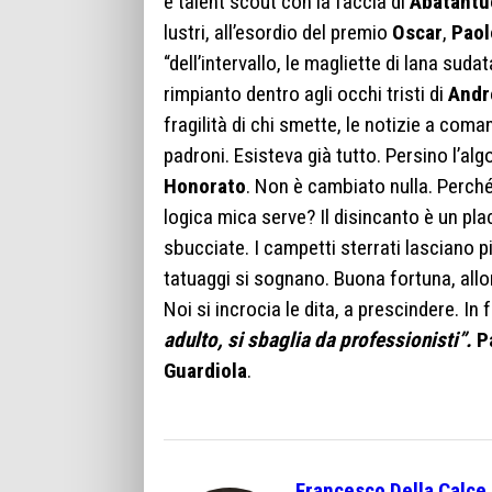
e talent scout con la faccia di
Abatantu
lustri, all’esordio del premio
Oscar
,
Paol
“dell’intervallo, le magliette di lana sud
rimpianto dentro agli occhi tristi di
Andr
fragilità di chi smette, le notizie a comand
padroni. Esisteva già tutto. Persino l’al
Honorato
. Non è cambiato nulla. Perché
logica mica serve? Il disincanto è un pla
sbucciate. I campetti sterrati lasciano pi
tatuaggi si sognano. Buona fortuna, allo
Noi si incrocia le dita, a prescindere. I
adulto, si sbaglia da professionisti”.
P
Guardiola
.
Francesco Della Calce