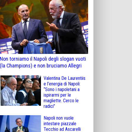
Non torniamo il Napoli degli slogan vuoti
(la Champions) e non bruciamo Allegri
Valentina De Laurentiis
e l’energia di Napoli:
“Sono i napoletani a
ispirarmi per le
magliette. Cerco le
radici”
Napoli non vuole
intestare piazzale
Tecchio ad Ascarelli