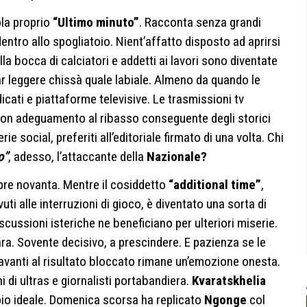
tola proprio
“Ultimo minuto”
. Racconta senza grandi
ntro allo spogliatoio. Nient’affatto disposto ad aprirsi
la bocca di calciatori e addetti ai lavori sono diventate
 leggere chissà quale labiale. Almeno da quando le
cati e piattaforme televisive. Le trasmissioni tv
Con adeguamento al ribasso conseguente degli storici
ie social, preferiti all’editoriale firmato di una volta. Chi
o”
, adesso, l’attaccante della
Nazionale?
mpre novanta. Mentre il cosiddetto
“additional time”
,
ti alle interruzioni di gioco, è diventato una sorta di
cussioni isteriche ne beneficiano per ulteriori miserie.
ra. Sovente decisivo, a prescindere. E pazienza se le
vanti al risultato bloccato rimane un’emozione onesta.
 di ultras e giornalisti portabandiera.
Kvaratskhelia
pio ideale. Domenica scorsa ha replicato
Ngonge
col