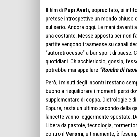
Il film di
Pupi Avati
, sopracitato, si inti
pretese introspettive un mondo chiuso de
sul serio. Ancora oggi. Le mani davanti al
una costante. Messe apposta per non far
partite vengono trasmesse su canali dedi
“autoretrocesse” a bar sport di paese. 
quotidiani. Chiacchiericcio, gossip, fesser
potrebbe mai appellare
“Rombo di tuon
Però, i minuti degli incontri restano se
buono a riequilibrare i momenti persi dovu
supplementare di coppa. Dietrologie e dis
Eppure, resta un ultimo secondo della ga
lancette vanno leggermente spostate. Da
Libera da pastoie, tecnologia, tormentoni
contro il
Verona
, ultimamente, è l’esem