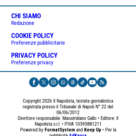
CHI SIAMO
Redazione
(APRE
COOKIE POLICY
IN
Preferenze pubblicitarie
UNA
(APRE
PRIVACY POLICY
NUOVA
IN
Preferenze privacy
SCHEDA)
UNA
NUOVA
SCHEDA)
Copyright 2026 Il Napolista, testata giornalistica
registrata presso il Tribunale di Napoli N° 22 del
06/06/2012
Direttore responsabile: Massimiliano Gallo • Editore: Il
Napolista s.r.l. • P.IVA 10395881211
Powered by
FormatSystem
and
Keep Up
• Per la
(apre
pubblicità
AdKaora