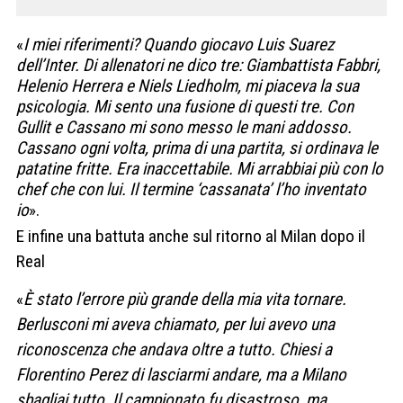
«
I miei riferimenti? Quando giocavo Luis Suarez
dell’Inter. Di allenatori ne dico tre: Giambattista Fabbri,
Helenio Herrera e Niels Liedholm, mi piaceva la sua
psicologia. Mi sento una fusione di questi tre. Con
Gullit e Cassano mi sono messo le mani addosso.
Cassano ogni volta, prima di una partita, si ordinava le
patatine fritte. Era inaccettabile. Mi arrabbiai più con lo
chef che con lui. Il termine ‘cassanata’ l’ho inventato
io
».
E infine una battuta anche sul ritorno al Milan dopo il
Real
«
È stato l’errore più grande della mia vita tornare.
Berlusconi mi aveva chiamato, per lui avevo una
riconoscenza che andava oltre a tutto. Chiesi a
Florentino Perez di lasciarmi andare, ma a Milano
sbagliai tutto. Il campionato fu disastroso, ma