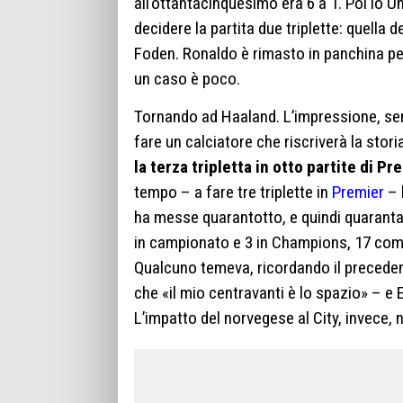
all’ottantacinquesimo era 6 a 1. Poi lo Uni
decidere la partita due triplette: quella 
Foden. Ronaldo è rimasto in panchina per
un caso è poco.
Tornando ad Haaland. L’impressione, sen
fare un calciatore che riscriverà la sto
la terza tripletta in otto partite di Pr
tempo – a fare tre triplette in
Premier
– 
ha messe quarantotto, e quindi quaranta 
in campionato e 3 in Champions, 17 compl
Qualcuno temeva, ricordando il precedent
che «il mio centravanti è lo spazio» – e E
L’impatto del norvegese al City, invece