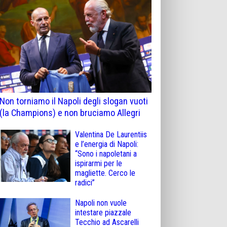
Non torniamo il Napoli degli slogan vuoti
(la Champions) e non bruciamo Allegri
Valentina De Laurentiis
e l’energia di Napoli:
“Sono i napoletani a
ispirarmi per le
magliette. Cerco le
radici”
Napoli non vuole
intestare piazzale
Tecchio ad Ascarelli