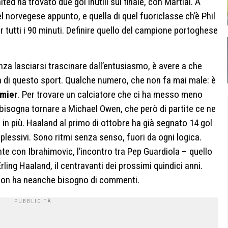
ted ha trovato due gol inutili sul finale, con Martial. A
del norvegese appunto, e quella di quel fuoriclasse ch’è Phil
 tutti i 90 minuti. Definire quello del campione portoghese
za lasciarsi trascinare dall’entusiasmo, è avere a che
ria di questo sport. Qualche numero, che non fa mai male: è
emier
. Per trovare un calciatore che ci ha messo meno
bisogna tornare a Michael Owen, che però di partite ce ne
in più. Haaland al primo di ottobre ha già segnato 14 gol
essivi. Sono ritmi senza senso, fuori da ogni logica.
e con Ibrahimovic, l’incontro tra Pep Guardiola – quello
rling Haaland, il centravanti dei prossimi quindici anni.
, non ha neanche bisogno di commenti.