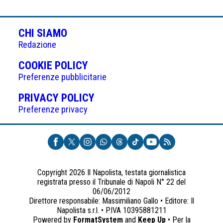
CHI SIAMO
Redazione
(APRE
COOKIE POLICY
IN
Preferenze pubblicitarie
UNA
(APRE
PRIVACY POLICY
NUOVA
IN
Preferenze privacy
SCHEDA)
UNA
NUOVA
SCHEDA)
Copyright 2026 Il Napolista, testata giornalistica
registrata presso il Tribunale di Napoli N° 22 del
06/06/2012
Direttore responsabile: Massimiliano Gallo • Editore: Il
Napolista s.r.l. • P.IVA 10395881211
Powered by
FormatSystem
and
Keep Up
• Per la