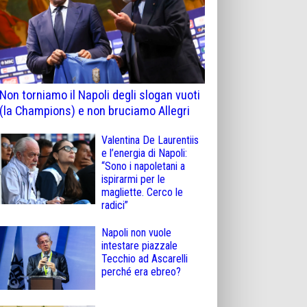
Non torniamo il Napoli degli slogan vuoti
(la Champions) e non bruciamo Allegri
Valentina De Laurentiis
e l’energia di Napoli:
“Sono i napoletani a
ispirarmi per le
magliette. Cerco le
radici”
Napoli non vuole
intestare piazzale
Tecchio ad Ascarelli
perché era ebreo?