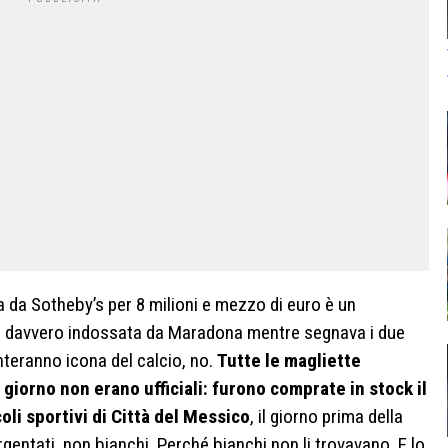
a da Sotheby’s per 8 milioni e mezzo di euro è un
a davvero indossata da Maradona mentre segnava i due
enteranno icona del calcio, no.
Tutte le magliette
 giorno non erano ufficiali: furono comprate in stock il
oli sportivi di Città del Messico
, il giorno prima della
rgentati, non bianchi. Perché bianchi non li trovavano. E lo