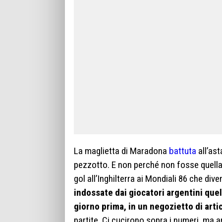
La maglietta di Maradona
battuta
all’ast
pezzotto. E non perché non fosse quell
gol all’Inghilterra ai Mondiali 86 che div
indossate dai giocatori argentini quel
giorno prima, in un negozietto di artic
partite. Ci cucirono sopra i numeri, ma a