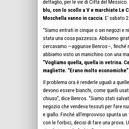
dettaglio, per le vie di Città del Messico
blu, con lo scollo a V e marchiate Le C
Moschella vanno in caccia
. E’ sabato 2
“Siamo entrati in cinque o sei negozi e n
stata una cosa pazzesca. Abbiamo girato 
cercavamo —aggiunse Benros—, finché no
abbiamo visto un manichino con una magl
“Vogliamo quella, quella in vetrina. 
magliette. “Erano molto economiche”,
Il problema ora è renderle uguali a quell
devono essere bianchi, come quelli usati
chiuso”, dice Benros. “Siamo stati salvat
negozio che vendeva tessuti per fare num
e giallo. Finché all’improvviso spunta u
con le forbici, decisi di fare una prova. 