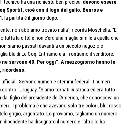
. Il tecnico ha una richiesta ben precisa:
devono essere
oq Sportif, cioè con il logo del gallo. Benros e
1. la partita è il giorno dopo.
iente, non abbiamo trovato nulla”, ricorda Moschella. “E’
tutta la città e non c’era una maglia simile a quella che
n siamo passati davanti a un piccolo negozio e
ia blu di Le Coq. Entriamo e affrontiamo il venditore:
Ce ne servono 40. Per oggi”. A mezzogiorno hanno le
 ricordano.
e ufficiali. Servono numeri e stemmi federali. I numeri
 contro l’Uruguay. “Siamo tornati in strada ed era tutto
i dal figlio del presidente dell’America, che conosceva un
eri. Il problema è che avevano solo tre colori, blu, rosso
n telo grigio, argentato. Lo proviamo, tagliamo un numero
Un dipendente ha disegnato il numero e l’altro lo ha