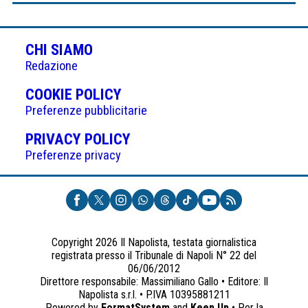
CHI SIAMO
Redazione
(APRE
COOKIE POLICY
IN
Preferenze pubblicitarie
UNA
(APRE
PRIVACY POLICY
NUOVA
IN
Preferenze privacy
SCHEDA)
UNA
NUOVA
SCHEDA)
Copyright 2026 Il Napolista, testata giornalistica
registrata presso il Tribunale di Napoli N° 22 del
06/06/2012
Direttore responsabile: Massimiliano Gallo • Editore: Il
Napolista s.r.l. • P.IVA 10395881211
Powered by
FormatSystem
and
Keep Up
• Per la