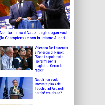
Non torniamo il Napoli degli slogan vuoti
(la Champions) e non bruciamo Allegri
Valentina De Laurentiis
e l’energia di Napoli:
“Sono i napoletani a
ispirarmi per le
magliette. Cerco le
radici”
Napoli non vuole
intestare piazzale
Tecchio ad Ascarelli
perché era ebreo?