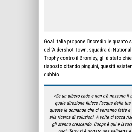
Goal Italia propone l’incredibile quanto 
dell’Aldershot Town, squadra di National L
Trophy contro il Bromley, gli è stato chies
risposto citando pinguini, quesiti esiste
dubbio.
«Se un albero cade e non c’è nessuno lì a
quale direzione fluisce l’acqua della tua
queste le domande che ci verranno fatte e 
alla ricerca di soluzioni. A volte ci tocca r
gli stanno crescendo. Coops è qui e lavora 
oggi. Terry si è portato una valigetta e