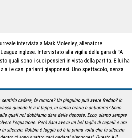
surreale intervista a Mark Molesley, allenatore
eague inglese. Intervistato alla vigilia della gara di FA
to quali sono i suoi pensieri in vista della partita. E lui ha
nziali e cani parlanti giapponesi. Uno spettacolo, senza
 sentirlo cadere, fa rumore? Un pinguino può avere freddo? In
 vasca quando levi il tappo, in senso orario o antiorario? Sono
alle quali noi dobbiamo dare delle risposte. Ecco, siamo sempre
isolvere l’equazione. Però Sam aveva un bel taglio di capelli e ora
in silenzio. Robbie è laggiù ed è la prima volta che fa silenzio
 dentro ci sono quattro cani parlanti giapponesi. Questo è il