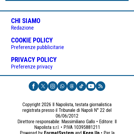
CHI SIAMO
Redazione
(APRE
COOKIE POLICY
IN
Preferenze pubblicitarie
UNA
(APRE
PRIVACY POLICY
NUOVA
IN
Preferenze privacy
SCHEDA)
UNA
NUOVA
SCHEDA)
Copyright 2026 Il Napolista, testata giornalistica
registrata presso il Tribunale di Napoli N° 22 del
06/06/2012
Direttore responsabile: Massimiliano Gallo • Editore: Il
Napolista s.r.l. • P.IVA 10395881211
Powered by
FormatSystem
and
Keep Up
• Per la