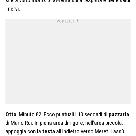
si era visto molto. Si avventa sulla respinta e tiene saldi
i nervi.
Otto
. Minuto 82. Ecco puntuali i 10 secondi di
pazzaria
di Mario Rui. In piena area di rigore, nell’area piccola,
appoggia con la
testa
all’indietro verso Meret. Lassù