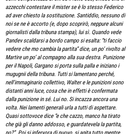
azzecchi contestare il mister se è lo stesso Federico
ad aver chiesto la sostituzione. Santiddio, nessuno di
noi se ne è accorto (e, dopo scoprirò, neppure alcuni
giornalisti dalla tribuna stampa), lui sì. Quando vede
Pandev scaldarsi a bordo campo si esalta: “ti faccio
vedere che mo cambia la partita” dice, un po’ rivolto al
Martire un po’ al compagno alla sua destra. Punizione
per il Napoli, Gargano si porta sulla palla e iniziano i
mugugnii della tribuna. Tutti si lamentano perché,
nell’immaginario collettivo, Walter e le punizioni sono
distanti anni luce, cosa che in effetti è confermata
dalla punizione in sé. Lui no. Si incazza ancora una
volta. Nei lamenti generali urla a tutti di aspettare.
Quasi sottovoce dice “e che cazzo, manco ha tirato
che già gli danno addosso, e guardatevela la partita,
no?”. Poi si infervora di nuovo, si agita tutto mentre