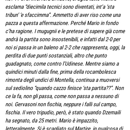
esclama “diecimila tecnici sono diventati, int’a ‘sta
tribun’ ‘e sfaccimma”. Ammetto di aver riso come una
pazza a questa affermazione. Perché Mario in fondo
c’ha ragione. I mugugnii e le pretese di sapere già come
andrà la partita sono insostenibili, e infatti dal 2-0 per
noi si passa in un baleno al 2-2 che rappresenta, oggi, la
perdita di due punti sostanziali, altro che punto
guadagnato, come contro l’Udinese. Mentre siamo a
quindici minuti dalla fine, prima della rocambolesca
rimonta degli undici di Montella, continua a muoversi
sul sediolino “quando cazzo finisce ‘sta partita??”. Non
ce la fa, non gli passa, come non passa a nessuno di
noi. Gervasoni non fischia, neppure i falli sul campo,
fischia. Il vero tripudio, però, è stato quando Dzemaili
ha segnato, da 25 metri. Mario è impazzito,
letteralmente. Si è scagliato sul Martire, in qualcosa di