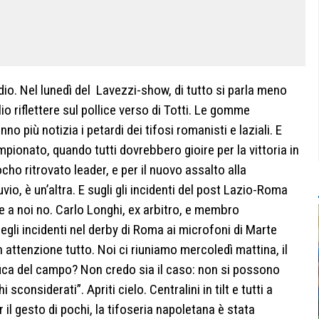
dio. Nel lunedì del Lavezzi-show, di tutto si parla meno
io riflettere sul pollice verso di Totti. Le gomme
o più notizia i petardi dei tifosi romanisti e laziali. E
pionato, quando tutti dovrebbero gioire per la vittoria in
cho ritrovato leader, e per il nuovo assalto alla
io, è un’altra. E sugli gli incidenti del post Lazio-Roma
 e a noi no. Carlo Longhi, ex arbitro, e membro
degli incidenti nel derby di Roma ai microfoni di Marte
attenzione tutto. Noi ci riuniamo mercoledì mattina, il
ica del campo? Non credo sia il caso: non si possono
 sconsiderati”. Apriti cielo. Centralini in tilt e tutti a
r il gesto di pochi, la tifoseria napoletana è stata