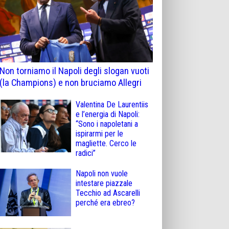
Non torniamo il Napoli degli slogan vuoti
(la Champions) e non bruciamo Allegri
Valentina De Laurentiis
e l’energia di Napoli:
“Sono i napoletani a
ispirarmi per le
magliette. Cerco le
radici”
Napoli non vuole
intestare piazzale
Tecchio ad Ascarelli
perché era ebreo?