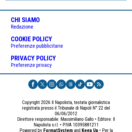
CHI SIAMO
Redazione
(APRE
COOKIE POLICY
IN
Preferenze pubblicitarie
UNA
(APRE
PRIVACY POLICY
NUOVA
IN
Preferenze privacy
SCHEDA)
UNA
NUOVA
SCHEDA)
Copyright 2026 Il Napolista, testata giornalistica
registrata presso il Tribunale di Napoli N° 22 del
06/06/2012
Direttore responsabile: Massimiliano Gallo • Editore: Il
Napolista s.r.l. • P.IVA 10395881211
Powered by
FormatSystem
and
Keep Up
• Per la