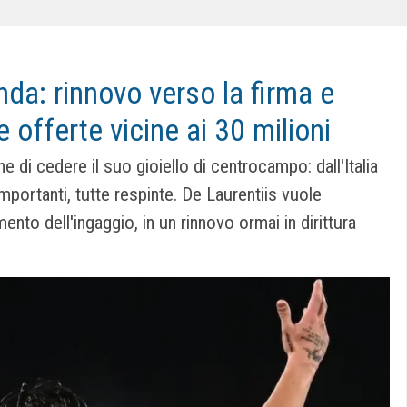
inda: rinnovo verso la firma e
te offerte vicine ai 30 milioni
e di cedere il suo gioiello di centrocampo: dall'Italia
mportanti, tutte respinte. De Laurentiis vuole
ento dell'ingaggio, in un rinnovo ormai in dirittura