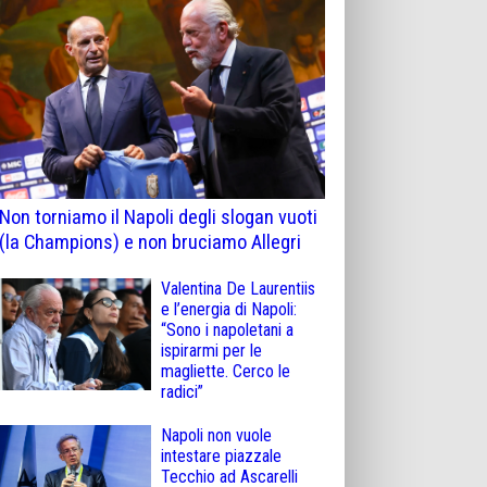
Non torniamo il Napoli degli slogan vuoti
(la Champions) e non bruciamo Allegri
Valentina De Laurentiis
e l’energia di Napoli:
“Sono i napoletani a
ispirarmi per le
magliette. Cerco le
radici”
Napoli non vuole
intestare piazzale
Tecchio ad Ascarelli