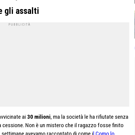
 gli assalti
avvicinate ai
30 milioni
, ma la società le ha rifiutate senza
la cessione. Non è un mistero che il ragazzo fosse finito
se settimane avevamo raccontato di come i
l Como lo