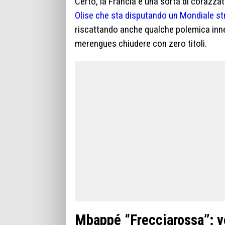
Certo, la Francia è una sorta di corazza
Olise che sta disputando un Mondiale st
riscattando anche qualche polemica inne
merengues chiudere con zero titoli.
Mbappé “Frecciarossa”: vel