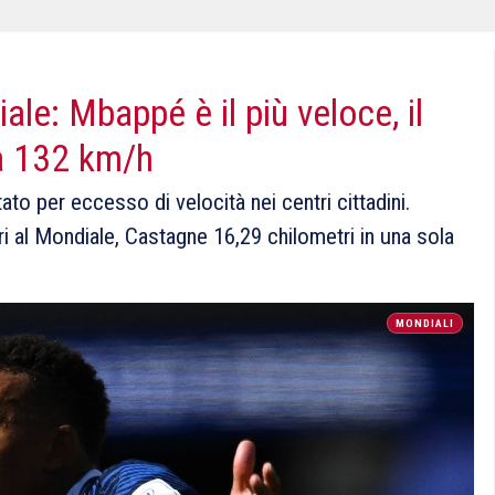
ale: Mbappé è il più veloce, il
 a 132 km/h
o per eccesso di velocità nei centri cittadini.
 al Mondiale, Castagne 16,29 chilometri in una sola
MONDIALI