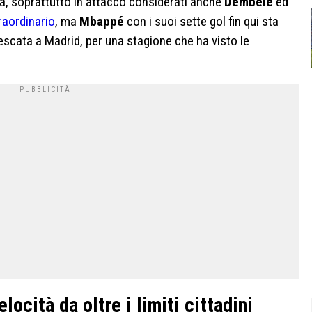
ta, soprattutto in attacco considerati anche
Dembélé
ed
raordinario
, ma
Mbappé
con i suoi sette gol fin qui sta
scata a Madrid, per una stagione che ha visto le
ocità da oltre i limiti cittadini