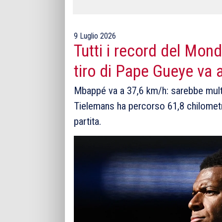
9 Luglio 2026
Tutti i record del Mondi
tiro di Pape Gueye va
Mbappé va a 37,6 km/h: sarebbe multat
Tielemans ha percorso 61,8 chilometri
partita.