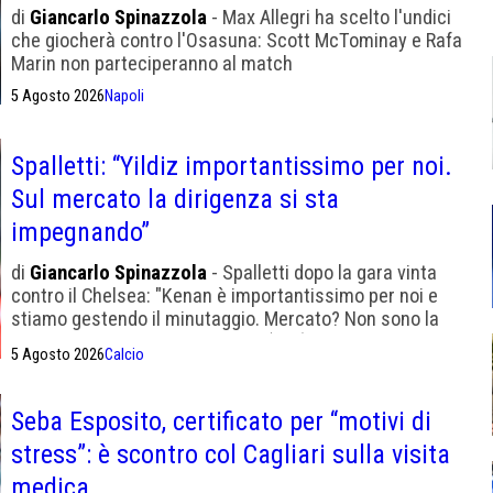
di
Giancarlo Spinazzola
- Max Allegri ha scelto l'undici
che giocherà contro l'Osasuna: Scott McTominay e Rafa
Marin non parteciperanno al match
5 Agosto 2026
Napoli
Spalletti: “Yildiz importantissimo per noi.
Sul mercato la dirigenza si sta
impegnando”
di
Giancarlo Spinazzola
- Spalletti dopo la gara vinta
contro il Chelsea: "Kenan è importantissimo per noi e
stiamo gestendo il minutaggio. Mercato? Non sono la
persona più adatta per parlare" (Sky)
5 Agosto 2026
Calcio
Seba Esposito, certificato per “motivi di
stress”: è scontro col Cagliari sulla visita
medica