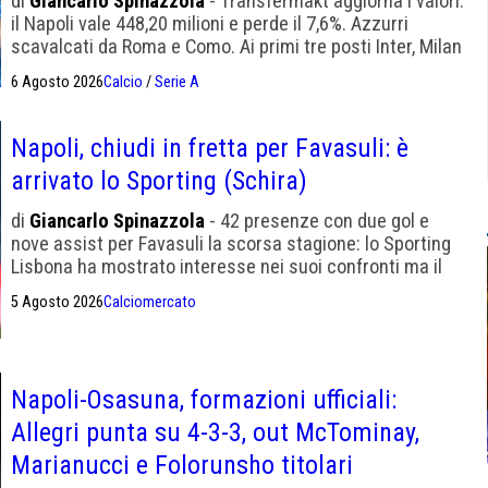
di
Giancarlo Spinazzola
- Transfermakt aggiorna i valori:
il Napoli vale 448,20 milioni e perde il 7,6%. Azzurri
scavalcati da Roma e Como. Ai primi tre posti Inter, Milan
e Juventus
6 Agosto 2026
Calcio
/
Serie A
Napoli, chiudi in fretta per Favasuli: è
arrivato lo Sporting (Schira)
di
Giancarlo Spinazzola
- 42 presenze con due gol e
nove assist per Favasuli la scorsa stagione: lo Sporting
Lisbona ha mostrato interesse nei suoi confronti ma il
Napoli è ancora in vantaggio
5 Agosto 2026
Calciomercato
Napoli-Osasuna, formazioni ufficiali:
Allegri punta su 4-3-3, out McTominay,
Marianucci e Folorunsho titolari