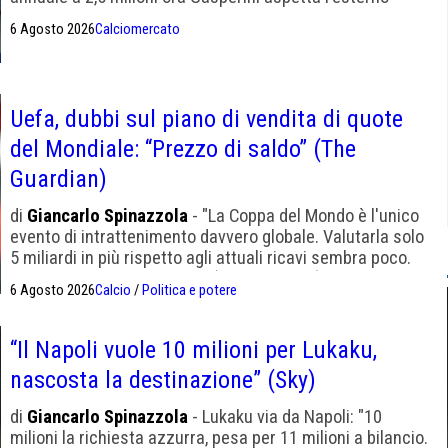
offensivo
6 Agosto 2026
Calciomercato
Uefa, dubbi sul piano di vendita di quote
del Mondiale: “Prezzo di saldo” (The
Guardian)
di
Giancarlo Spinazzola
- "La Coppa del Mondo è l'unico
evento di intrattenimento davvero globale. Valutarla solo
5 miliardi in più rispetto agli attuali ricavi sembra poco.
L'offerta appare al ribasso" (The Guardian)
6 Agosto 2026
Calcio
/
Politica e potere
“Il Napoli vuole 10 milioni per Lukaku,
nascosta la destinazione” (Sky)
di
Giancarlo Spinazzola
- Lukaku via da Napoli: "10
milioni la richiesta azzurra, pesa per 11 milioni a bilancio.