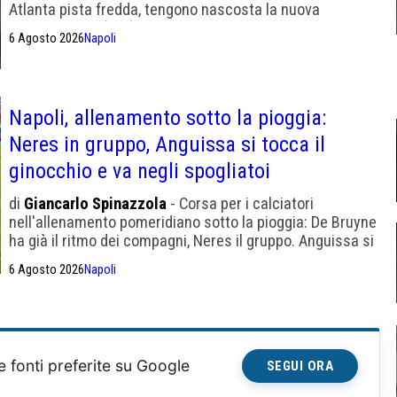
Atlanta pista fredda, tengono nascosta la nuova
destinazione" (Sky)
6 Agosto 2026
Napoli
Napoli, allenamento sotto la pioggia:
Neres in gruppo, Anguissa si tocca il
ginocchio e va negli spogliatoi
di
Giancarlo Spinazzola
- Corsa per i calciatori
nell'allenamento pomeridiano sotto la pioggia: De Bruyne
ha già il ritmo dei compagni, Neres il gruppo. Anguissa si
tocca il ginocchio e va negli spogliatoi
6 Agosto 2026
Napoli
e fonti preferite su Google
SEGUI ORA