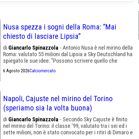
Nusa spezza i sogni della Roma: “Mai
chiesto di lasciare Lipsia”
di
Giancarlo Spinazzola
- Antonio Nusa è nel mirino della
Roma: valutato 55 milioni dal Lipsia a Sky Deutschland ha
spiegato le sue idee: "Possono scrivere quello che
vogliono, mai chiesto di andare via"
6 Agosto 2026
Calciomercato
Napoli, Cajuste nel mirino del Torino
(speriamo sia la volta buona)
di
Giancarlo Spinazzola
- Secondo Sky Cajuste è finito
nel mirino del Torino: il classe '99, valutato tra i sei ed i
sette milioni, non è stato convocato per i ritiri di Dimaro e
Castel di Sangro e va ceduto a tutti i costi