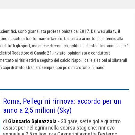
cientifici, sono giornalista professionista dal 2017. Dal web alla tv, il
no riuscito a trasformare in lavoro. Dal calcio ai motori, dal tennis alla
) di tutti gli sport, ma anche di cronaca, politica ed esteri. Insomma, se c’è
ndietro! Redattore di Canale 21, inviato, opinionista e conduttore
ercato ai ritiri estivi a seguito del calcio Napoli, dalle elezioni ai bilaterali
n capi di Stato stranieri, sempre con pc o microfono in mano.
Roma, Pellegrini rinnova: accordo per un
anno a 2,5 milioni (Sky)
di
Giancarlo Spinazzola
- 33 gare, sette gol e quattro
assist per Pellegrini nella scorsa stagione: rinnovo
annuale a 2,5 milioni ora Gasperini aspetta l'esterno