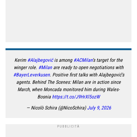
Kerim
#Alajbegović
is among
#ACMilan
’s target for the
winger role.
#Milan
are ready to open negotiations with
#BayerLeverkusen
. Positive first talks with Alajbegović’s
agents. Behind The Scenes: Milan are in action since
March, when Moncada monitored him during Wales-
Bosnia
https://t.co/J9HrXl5ozW
— Nicolò Schira (@NicoSchira)
July 9, 2026