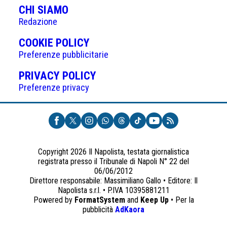
CHI SIAMO
Redazione
(APRE
COOKIE POLICY
IN
Preferenze pubblicitarie
UNA
(APRE
PRIVACY POLICY
NUOVA
IN
Preferenze privacy
SCHEDA)
UNA
NUOVA
SCHEDA)
Copyright 2026 Il Napolista, testata giornalistica
registrata presso il Tribunale di Napoli N° 22 del
06/06/2012
Direttore responsabile: Massimiliano Gallo • Editore: Il
Napolista s.r.l. • P.IVA 10395881211
Powered by
FormatSystem
and
Keep Up
• Per la
(apre
pubblicità
AdKaora
in