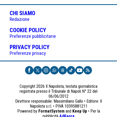
CHI SIAMO
Redazione
(APRE
COOKIE POLICY
IN
Preferenze pubblicitarie
UNA
(APRE
PRIVACY POLICY
NUOVA
IN
Preferenze privacy
SCHEDA)
UNA
NUOVA
SCHEDA)
Copyright 2026 Il Napolista, testata giornalistica
registrata presso il Tribunale di Napoli N° 22 del
06/06/2012
Direttore responsabile: Massimiliano Gallo • Editore: Il
Napolista s.r.l. • P.IVA 10395881211
Powered by
FormatSystem
and
Keep Up
• Per la
(apre
pubblicità
AdKaora