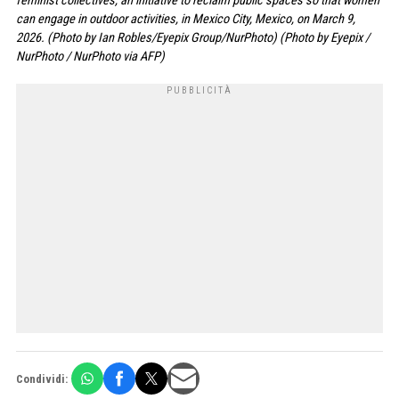
feminist collectives, an initiative to reclaim public spaces so that women
can engage in outdoor activities, in Mexico City, Mexico, on March 9,
2026. (Photo by Ian Robles/Eyepix Group/NurPhoto) (Photo by Eyepix /
NurPhoto / NurPhoto via AFP)
Condividi: