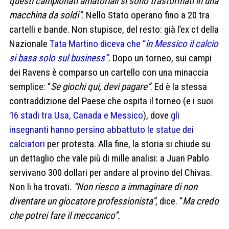
questi campionati amatoriali si sono trasformati in una
macchina da soldi”
. Nello Stato operano fino a 20 tra
cartelli e bande. Non stupisce, del resto: già l’ex ct della
Nazionale
Tata Martino diceva che “
in Messico il calcio
si basa solo sul business”
.
Dopo un torneo, sui campi
dei Ravens è comparso un cartello con una minaccia
semplice: “
Se giochi qui, devi pagare”
. Ed è la stessa
contraddizione del Paese che ospita il torneo (e i suoi
16 stadi tra Usa, Canada e Messico
), dove
gli
insegnanti hanno persino abbattuto le statue dei
calciatori
per protesta. Alla fine, la storia si chiude su
un dettaglio che vale più di mille analisi: a Juan Pablo
servivano 300 dollari per andare al provino del Chivas.
Non li ha trovati.
“Non riesco a immaginare di non
diventare un giocatore professionista”
, dice. “
Ma credo
che potrei fare il meccanico”.