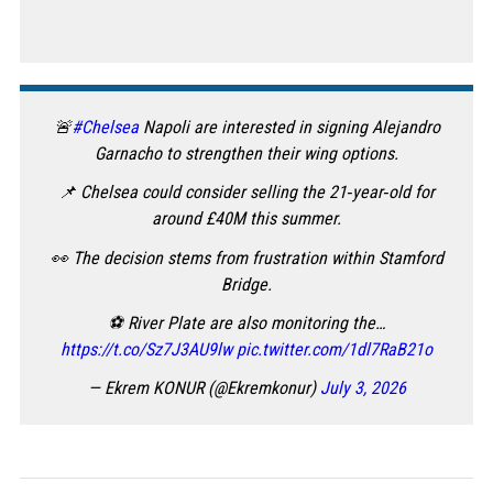
🚨
#Chelsea
Napoli are interested in signing Alejandro
Garnacho to strengthen their wing options.
📌 Chelsea could consider selling the 21‑year‑old for
around £40M this summer.
👀 The decision stems from frustration within Stamford
Bridge.
⚽️ River Plate are also monitoring the…
https://t.co/Sz7J3AU9lw
pic.twitter.com/1dl7RaB21o
— Ekrem KONUR (@Ekremkonur)
July 3, 2026