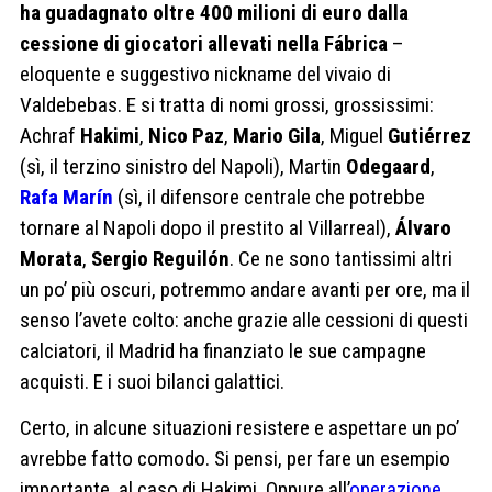
ha guadagnato oltre 400 milioni di euro dalla
cessione di giocatori allevati nella Fábrica
–
eloquente e suggestivo nickname del vivaio di
Valdebebas. E si tratta di nomi grossi, grossissimi:
Achraf
Hakimi
,
Nico Paz
,
Mario Gila
, Miguel
Gutiérrez
(sì, il terzino sinistro del Napoli), Martin
Odegaard
,
Rafa Marín
(sì, il difensore centrale che potrebbe
tornare al Napoli dopo il prestito al Villarreal),
Álvaro
Morata
,
Sergio Reguilón
. Ce ne sono tantissimi altri
un po’ più oscuri, potremmo andare avanti per ore, ma il
senso l’avete colto: anche grazie alle cessioni di questi
calciatori, il Madrid ha finanziato le sue campagne
acquisti. E i suoi bilanci galattici.
Certo, in alcune situazioni resistere e aspettare un po’
avrebbe fatto comodo. Si pensi, per fare un esempio
importante, al caso di Hakimi. Oppure all’
operazione