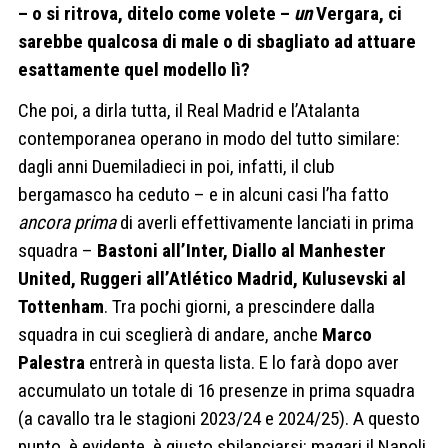
– o si ritrova, ditelo come volete –
un
Vergara, ci
sarebbe qualcosa di male o di sbagliato ad attuare
esattamente quel modello lì?
Che poi, a dirla tutta, il Real Madrid e l’Atalanta
contemporanea operano in modo del tutto similare:
dagli anni Duemiladieci in poi, infatti, il club
bergamasco ha ceduto – e in alcuni casi l’ha fatto
ancora prima
di averli effettivamente lanciati in prima
squadra –
Bastoni all’Inter, Diallo al Manhester
United, Ruggeri all’Atlético Madrid, Kulusevski al
Tottenham
. Tra pochi giorni, a prescindere dalla
squadra in cui sceglierà di andare, anche
Marco
Palestra
entrerà in questa lista. E lo farà dopo aver
accumulato un totale di 16 presenze in prima squadra
(a cavallo tra le stagioni 2023/24 e 2024/25). A questo
punto, è evidente, è giusto sbilanciarsi: magari il Napoli