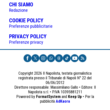
CHI SIAMO
Redazione
(APRE
COOKIE POLICY
IN
Preferenze pubblicitarie
UNA
(APRE
PRIVACY POLICY
NUOVA
IN
Preferenze privacy
SCHEDA)
UNA
NUOVA
SCHEDA)
Copyright 2026 Il Napolista, testata giornalistica
registrata presso il Tribunale di Napoli N° 22 del
06/06/2012
Direttore responsabile: Massimiliano Gallo • Editore: Il
Napolista s.r.l. • P.IVA 10395881211
Powered by
FormatSystem
and
Keep Up
• Per la
(apre
pubblicità
AdKaora
in