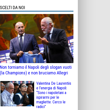
SCELTI DA NOI
Non torniamo il Napoli degli slogan vuoti
(la Champions) e non bruciamo Allegri
Valentina De Laurentiis
e l’energia di Napoli:
“Sono i napoletani a
ispirarmi per le
magliette. Cerco le
radici”