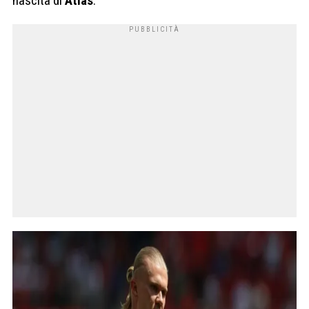
nascita di
Atlas
.