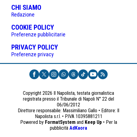
CHI SIAMO
Redazione
(APRE
COOKIE POLICY
IN
Preferenze pubblicitarie
UNA
(APRE
PRIVACY POLICY
NUOVA
IN
Preferenze privacy
SCHEDA)
UNA
NUOVA
SCHEDA)
Copyright 2026 Il Napolista, testata giornalistica
registrata presso il Tribunale di Napoli N° 22 del
06/06/2012
Direttore responsabile: Massimiliano Gallo • Editore: Il
Napolista s.r.l. • P.IVA 10395881211
Powered by
FormatSystem
and
Keep Up
• Per la
(apre
pubblicità
AdKaora
in