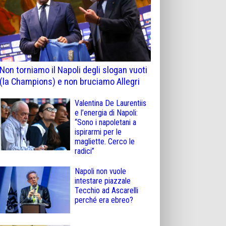
Non torniamo il Napoli degli slogan vuoti
(la Champions) e non bruciamo Allegri
Valentina De Laurentiis
e l’energia di Napoli:
“Sono i napoletani a
ispirarmi per le
magliette. Cerco le
radici”
Napoli non vuole
intestare piazzale
Tecchio ad Ascarelli
perché era ebreo?