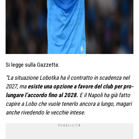
Si legge sulla Gazzetta:
“La situa­zione Lobo­tka ha il con­tratto in sca­denza nel
2027, ma
esi­ste una opzione a favore del club per pro­
lun­gare l’accordo fino al 2028.
E il Napoli ha già fatto
capire a Lobo che vuole tenerlo ancora a lungo, magari
anche rive­dendo le vec­chie intese.