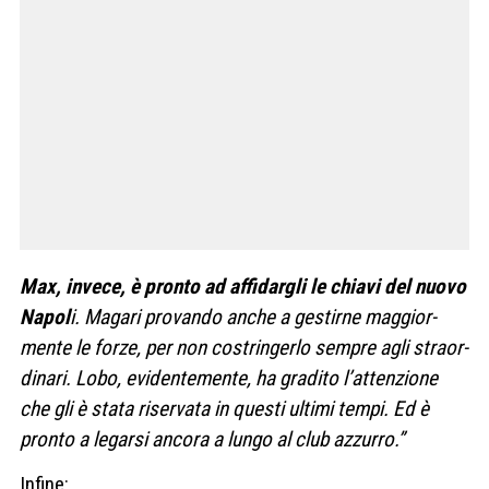
Max, invece, è pronto ad affi­dar­gli le chiavi del nuovo
Napol
i. Magari pro­vando anche a gestirne mag­gior­
mente le forze, per non costrin­gerlo sem­pre agli straor­
di­nari. Lobo, evi­den­te­mente, ha gra­dito l’atten­zione
che gli è stata riser­vata in que­sti ultimi tempi. Ed è
pronto a legarsi ancora a lungo al club azzurro.”
Infine: