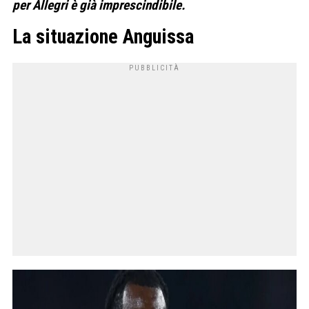
per Alle­gri è già impre­scin­di­bile.
La situazione Anguissa