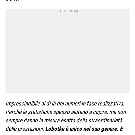
Impre­scin­di­bile al di là dei numeri in fase rea­liz­za­tiva.
Per­ché le sta­ti­sti­che spesso aiu­tano a capire, ma non
sem­pre danno la misura esatta della straor­di­na­rietà
delle pre­sta­zioni.
Lobo­tka è unico nel suo genere. E