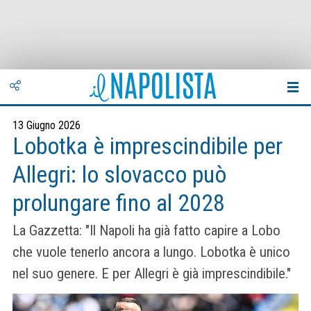
13 Giugno 2026
Lobotka è imprescindibile per
Allegri: lo slovacco può
prolungare fino al 2028
La Gazzetta: "Il Napoli ha già fatto capire a Lobo
che vuole tenerlo ancora a lungo. Lobo­tka è unico
nel suo genere. E per Alle­gri è già impre­scin­di­bile."