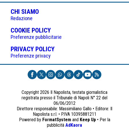
CHI SIAMO
Redazione
(APRE
COOKIE POLICY
IN
Preferenze pubblicitarie
UNA
(APRE
PRIVACY POLICY
NUOVA
IN
Preferenze privacy
SCHEDA)
UNA
NUOVA
SCHEDA)
Copyright 2026 Il Napolista, testata giornalistica
registrata presso il Tribunale di Napoli N° 22 del
06/06/2012
Direttore responsabile: Massimiliano Gallo • Editore: Il
Napolista s.r.l. • P.IVA 10395881211
Powered by
FormatSystem
and
Keep Up
• Per la
(apre
pubblicità
AdKaora