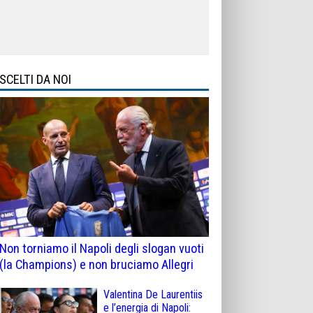
SCELTI DA NOI
Non torniamo il Napoli degli slogan vuoti
(la Champions) e non bruciamo Allegri
Valentina De Laurentiis
e l’energia di Napoli: