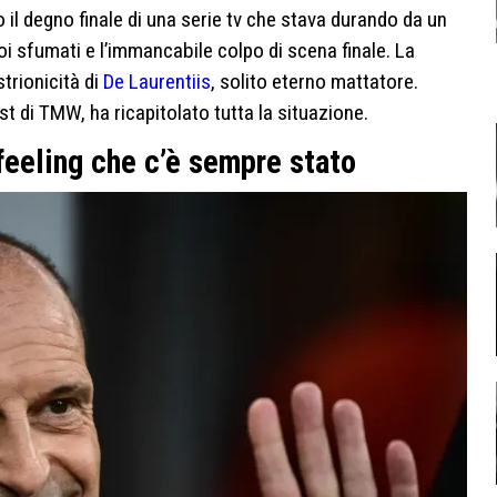
o il degno finale di una serie tv che stava durando da un
 poi sfumati e l’immancabile colpo di scena finale. La
strionicità di
De Laurentiis
, solito eterno mattatore.
t di TMW, ha ricapitolato tutta la situazione.
 feeling che c’è sempre stato