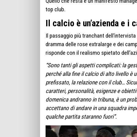
Quello che resta è un manifesto manageri
top club.
Il calcio è un’azienda e i
Il passaggio più tranchant dell’intervista 
dramma delle rose extralarge e dei cam
risponde con il realismo spietato dell’az
“Sono tanti gli aspetti complicati: la gest
perché alla fine il calcio di alto livello 
prefissato, la relazione con il club… Si
caratteri, personalità, esigenze e obietti
domenica andranno in tribuna, è un prob
accettano di andare in una squadra impo
qualche partita staranno fuori”.