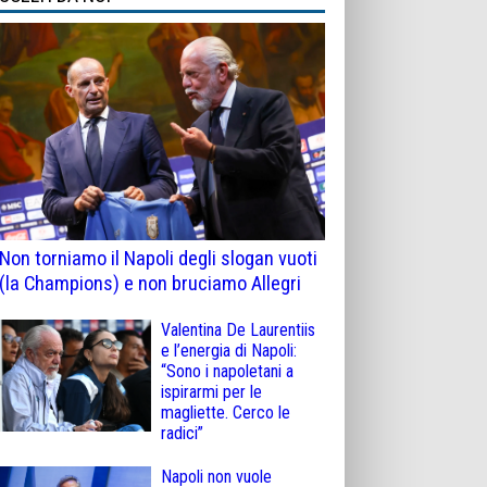
Non torniamo il Napoli degli slogan vuoti
(la Champions) e non bruciamo Allegri
Valentina De Laurentiis
e l’energia di Napoli:
“Sono i napoletani a
ispirarmi per le
magliette. Cerco le
radici”
Napoli non vuole