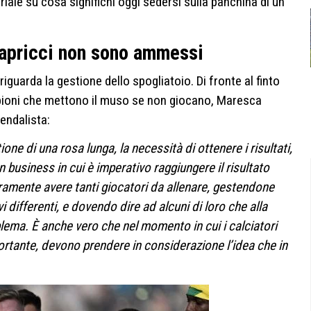
ale su cosa significhi oggi sedersi sulla panchina di un
 capricci non sono ammessi
riguarda la gestione dello spogliatoio. Di fronte al finto
pioni che mettono il muso se non giocano, Maresca
iendalista:
ione di una rosa lunga, la necessità di ottenere i risultati,
è un business in cui è imperativo raggiungere il risultato
curamente avere tanti giocatori da allenare, gestendone
vi differenti, e dovendo dire ad alcuni di loro che alla
lema. È anche vero che nel momento in cui i calciatori
rtante, devono prendere in considerazione l’idea che in