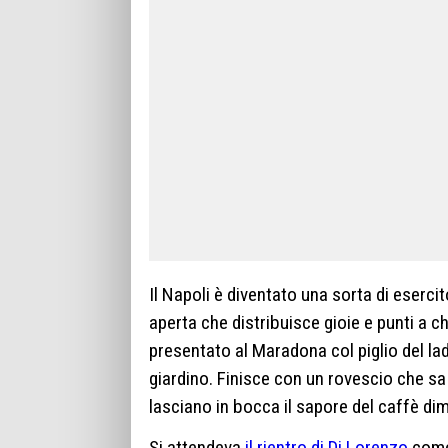
Il Napoli è diventato una sorta di eserc
aperta che distribuisce gioie e punti a ch
presentato al Maradona col piglio del ladr
giardino. Finisce con un rovescio che sa 
lasciano in bocca il sapore del caffè di
Si attendeva
il rientro di Di Lorenzo
come 