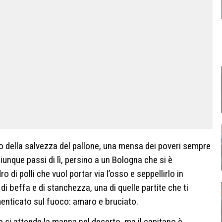
ito della salvezza del pallone, una mensa dei poveri sempre
iunque passi di lì, persino a un Bologna che si è
o di polli che vuol portar via l’osso e seppellirlo in
di beffa e di stanchezza, una di quelle partite che ti
menticato sul fuoco: amaro e bruciato.
si attende la manna nel deserto, ma il capitano è