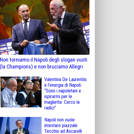
Non torniamo il Napoli degli slogan vuoti
(la Champions) e non bruciamo Allegri
Valentina De Laurentiis
e l’energia di Napoli:
“Sono i napoletani a
ispirarmi per le
magliette. Cerco le
radici”
Napoli non vuole
intestare piazzale
Tecchio ad Ascarelli