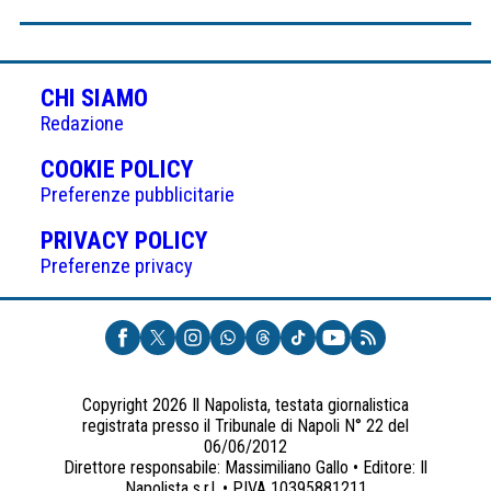
CHI SIAMO
Redazione
(APRE
COOKIE POLICY
IN
Preferenze pubblicitarie
UNA
(APRE
PRIVACY POLICY
NUOVA
IN
Preferenze privacy
SCHEDA)
UNA
NUOVA
SCHEDA)
Copyright 2026 Il Napolista, testata giornalistica
registrata presso il Tribunale di Napoli N° 22 del
06/06/2012
Direttore responsabile: Massimiliano Gallo • Editore: Il
Napolista s.r.l. • P.IVA 10395881211