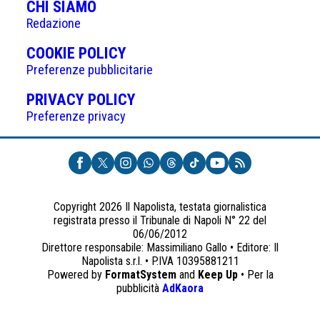
CHI SIAMO
Redazione
(APRE
COOKIE POLICY
IN
Preferenze pubblicitarie
UNA
(APRE
PRIVACY POLICY
NUOVA
IN
Preferenze privacy
SCHEDA)
UNA
NUOVA
SCHEDA)
Copyright 2026 Il Napolista, testata giornalistica
registrata presso il Tribunale di Napoli N° 22 del
06/06/2012
Direttore responsabile: Massimiliano Gallo • Editore: Il
Napolista s.r.l. • P.IVA 10395881211
Powered by
FormatSystem
and
Keep Up
• Per la
(apre
pubblicità
AdKaora
in
una