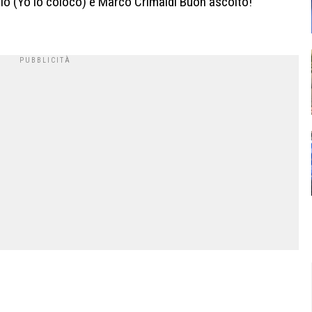
Illo (Yo lo coloco) e Marco Crimaldi Buon ascolto!