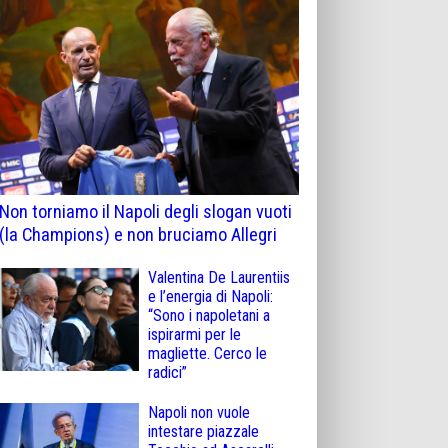
Non torniamo il Napoli degli slogan vuoti
(la Champions) e non bruciamo Allegri
Valentina De Laurentiis
e l’energia di Napoli:
“Sono i napoletani a
ispirarmi per le
magliette. Cerco le
radici”
Napoli non vuole
intestare piazzale