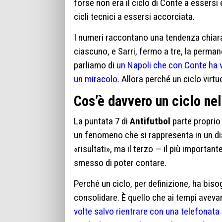
forse non era il ciclo di Conte a essersi
cicli tecnici a essersi accorciata.
I numeri raccontano una tendenza chiara.
ciascuno, e Sarri, fermo a tre, la perman
parliamo di
un Napoli che con Conte ha v
un miracolo
. Allora perché un ciclo virt
Cos’è davvero un ciclo nel
La puntata 7 di
Antifutbol
parte proprio 
un fenomeno che si rappresenta in un dia
«risultati», ma il terzo — il più important
smesso di poter contare.
Perché un ciclo, per definizione, ha biso
consolidare. È quello che ai tempi aveva
volte salvo rientrare con una telefonata 