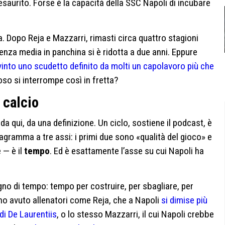
 esaurito. Forse è la capacità della SSC Napoli di incubare
 Dopo Reja e Mazzarri, rimasti circa quattro stagioni
enza media in panchina si è ridotta a due anni. Eppure
into uno scudetto definito da molti un capolavoro più che
uoso si interrompe così in fretta?
 calcio
da qui, da una definizione. Un ciclo, sostiene il podcast, è
gramma a tre assi: i primi due sono «qualità del gioco» e
e — è il
tempo
. Ed è esattamente l’asse su cui Napoli ha
gno di tempo: tempo per costruire, per sbagliare, per
no avuto allenatori come Reja, che a Napoli
si dimise più
di De Laurentiis
, o lo stesso Mazzarri, il cui Napoli crebbe