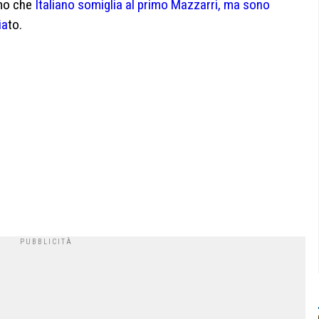
amo che
Italiano somiglia al primo Mazzarri, ma sono
ia
to.