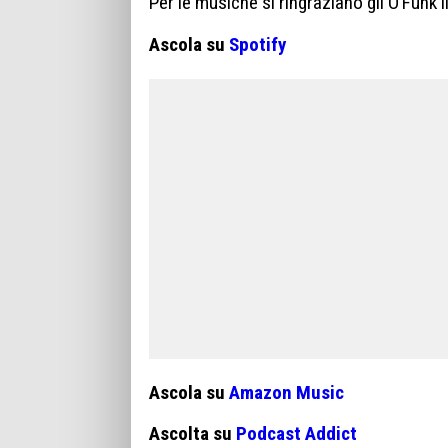
Per le musiche si ringraziano gli O’Funk’
Ascola su
Spotify
Ascola su
Amazon Music
Ascolta su
Podcast Addict