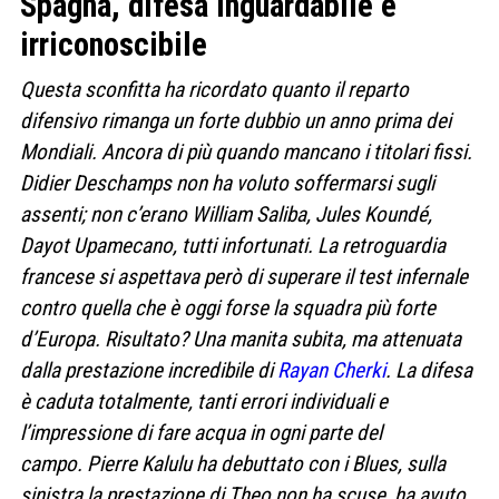
Spagna, difesa inguardabile e
irriconoscibile
Questa sconfitta ha ricordato quanto il reparto
difensivo rimanga un forte dubbio un anno prima dei
Mondiali. Ancora di più quando mancano i titolari fissi.
Didier Deschamps non ha voluto soffermarsi sugli
assenti; non c’erano William Saliba, Jules Koundé,
Dayot Upamecano, tutti infortunati. La retroguardia
francese si aspettava però di superare il test infernale
contro quella che è oggi forse la squadra più forte
d’Europa. Risultato? Una manita subita, ma attenuata
dalla prestazione incredibile di
Rayan Cherki
. La difesa
è caduta totalmente, tanti errori individuali e
l’impressione di fare acqua in ogni parte del
campo. Pierre Kalulu ha debuttato con i Blues, sulla
sinistra la prestazione di Theo non ha scuse, ha avuto