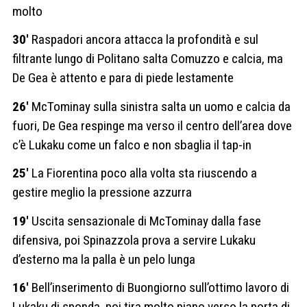
molto
30′
Raspadori ancora attacca la profondità e sul
filtrante lungo di Politano salta Comuzzo e calcia, ma
De Gea è attento e para di piede lestamente
26′
McTominay sulla sinistra salta un uomo e calcia da
fuori, De Gea respinge ma verso il centro dell’area dove
c’è Lukaku come un falco e non sbaglia il tap-in
25′
La Fiorentina poco alla volta sta riuscendo a
gestire meglio la pressione azzurra
19′
Uscita sensazionale di McTominay dalla fase
difensiva, poi Spinazzola prova a servire Lukaku
d’esterno ma la palla è un pelo lunga
16′
Bell’inserimento di Buongiorno sull’ottimo lavoro di
Lukaku di sponda, poi tira molto piano verso la porta di