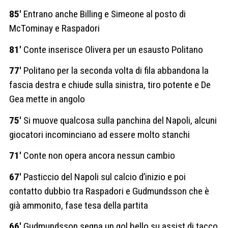
85′
Entrano anche Billing e Simeone al posto di
McTominay e Raspadori
81′
Conte inserisce Olivera per un esausto Politano
77′
Politano per la seconda volta di fila abbandona la
fascia destra e chiude sulla sinistra, tiro potente e De
Gea mette in angolo
75′
Si muove qualcosa sulla panchina del Napoli, alcuni
giocatori incominciano ad essere molto stanchi
71′
Conte non opera ancora nessun cambio
67′
Pasticcio del Napoli sul calcio d’inizio e poi
contatto dubbio tra Raspadori e Gudmundsson che è
già ammonito, fase tesa della partita
66′
Gudmundsson segna un gol bello su assist di tacco