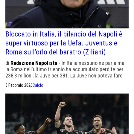
Bloccato in Italia, il bilancio del Napoli è
super virtuoso per la Uefa. Juventus e
Roma sull’orlo del baratro (Ziliani)
di
Redazione Napolista
- In Italia nessuno ne parla ma
la Roma nell'ultimo triennio ha accumulato perdite per
238,3 milioni, la Juve per 381. La Juve non poteva fare
mercato perché sotto procedimento Uefa
3 Febbraio 2026
Calcio