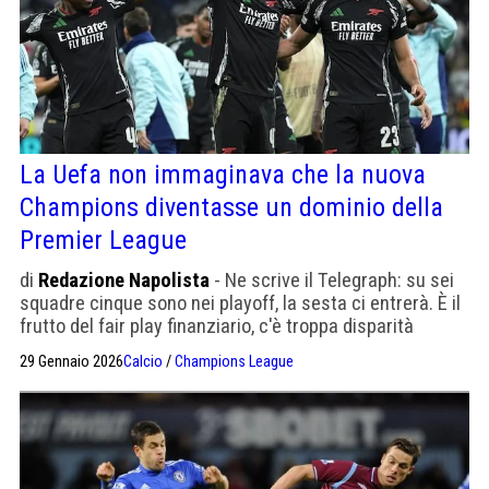
La Uefa non immaginava che la nuova
Champions diventasse un dominio della
Premier League
di
Redazione Napolista
- Ne scrive il Telegraph: su sei
squadre cinque sono nei playoff, la sesta ci entrerà. È il
frutto del fair play finanziario, c'è troppa disparità
economica
29 Gennaio 2026
Calcio
/
Champions League