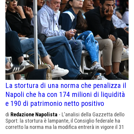
La stortura di una norma che penalizza il
Napoli che ha con 174 milioni di liquidità
e 190 di patrimonio netto positivo
di
Redazione Napolista
- L'analisi della Gazzetta dello
Sport: la stortura è lampante, il Consiglio federale ha
corretto la norma ma la modifica entrerà in vigore il 31
maggio