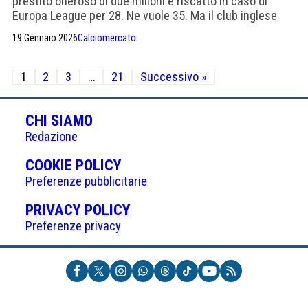
prestito oneroso di due milioni e riscatto in caso di
Europa League per 28. Ne vuole 35. Ma il club inglese
potrebbe cedere
19 Gennaio 2026
Calciomercato
Paginazione
1
2
3
…
21
Successivo »
degli
articoli
CHI SIAMO
Redazione
(APRE
COOKIE POLICY
IN
Preferenze pubblicitarie
UNA
(APRE
PRIVACY POLICY
NUOVA
IN
Preferenze privacy
SCHEDA)
UNA
NUOVA
SCHEDA)