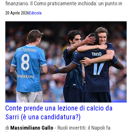
finanziario. Il Como praticamente inchioda: un punto in
tre partite. Oggi il Fatto quotidiano scrive dei debiti del
20 Aprile 2026
Edicola
club, che non c'è alcun modello e che non hanno
risposto alla domanda sulla compatibilità con i paletti
della Uefa. E ora chi lo dice ai media italiani?
Conte prende una lezione di calcio da
Sarri (è una candidatura?)
di
Massimiliano Gallo
- Ruoli invertiti: il Napoli fa