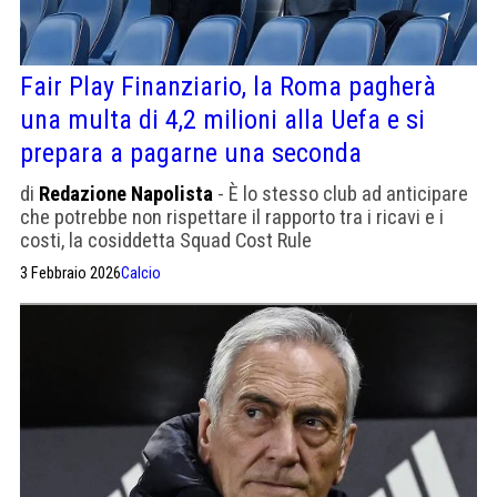
Fair Play Finanziario, la Roma pagherà
una multa di 4,2 milioni alla Uefa e si
prepara a pagarne una seconda
di
Redazione Napolista
- È lo stesso club ad anticipare
che potrebbe non rispettare il rapporto tra i ricavi e i
costi, la cosiddetta Squad Cost Rule
3 Febbraio 2026
Calcio