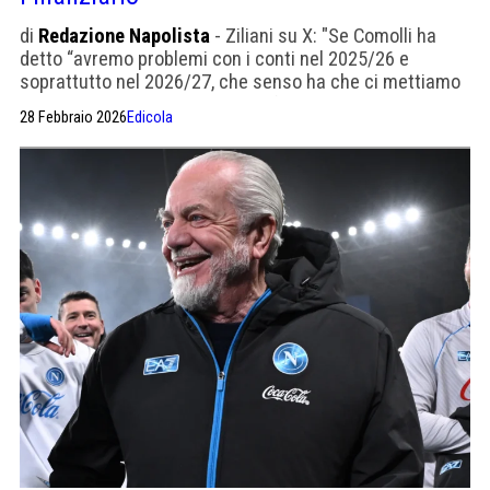
di
Redazione Napolista
- Ziliani su X: "Se Comolli ha
detto “avremo problemi con i conti nel 2025/26 e
soprattutto nel 2026/27, che senso ha che ci mettiamo
a cavalcare la mastodontica bufala del passaggio di
28 Febbraio 2026
Edicola
Osimhen alla Juventus?