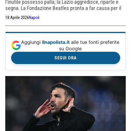
l'inutile possesso palla; la Lazio aggredisce, riparte e
segna. La Fondazione Beatles pronta a far causa per il
nome Fab Four. De Bruyne novello Diaz. Va fatta una
18 Aprile 2026
Napoli
seria riflessione su Hojlund
Aggiungi
Ilnapolista.it
alle tue fonti preferite
su Google
SEGUI ORA