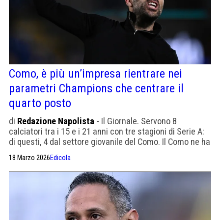
Como, è più un’impresa rientrare nei
parametri Champions che centrare il
quarto posto
di
Redazione Napolista
- Il Giornale. Servono 8
calciatori tra i 15 e i 21 anni con tre stagioni di Serie A:
di questi, 4 dal settore giovanile del Como. Il Como ne ha
due, gli italiani hanno giocato un solo minuto (Goldaniga
18 Marzo 2026
Edicola
a Firenze)