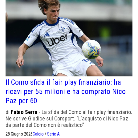
Il Como sfida il fair play finanziario: ha
ricavi per 55 milioni e ha comprato Nico
Paz per 60
di
Fabio Serra
- La sfida del Como al fair play finanziario.
Ne scrive Giudice sul Corsport. "L'acquisto di Nico Paz
da parte del Como non è realistico"
28 Giugno 2026
Calcio
/
Serie A