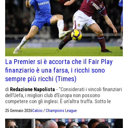
La Premier si è accorta che il Fair Play
finanziario è una farsa, i ricchi sono
sempre più ricchi (Times)
di
Redazione Napolista
- "Considerati i vincoli finanziari
dell’Uefa, i migliori club d’Europa non possono
competere con gli inglesi. È un’altra truffa. Sotto le
spoglie dell’equità, implementano norme che rendono i
25 Gennaio 2026
Calcio
/
Champions League
più grandi club inglesi quasi inespugnabili in Europa"