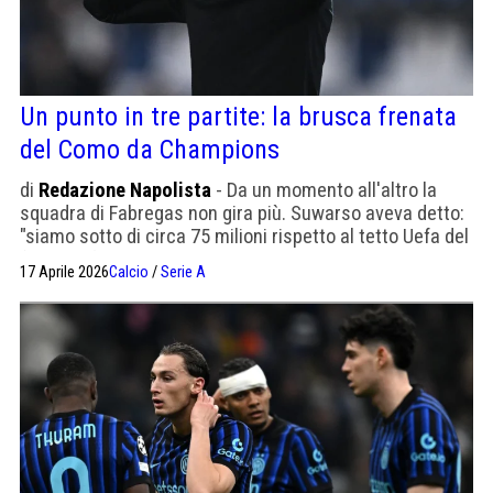
Un punto in tre partite: la brusca frenata
del Como da Champions
di
Redazione Napolista
- Da un momento all'altro la
squadra di Fabregas non gira più. Suwarso aveva detto:
"siamo sotto di circa 75 milioni rispetto al tetto Uefa del
fair play finanziario". Vittoria per il Sassuolo di Grosso
17 Aprile 2026
Calcio
/
Serie A
che è nella lista dei tecnici graditi a De Laurentiis