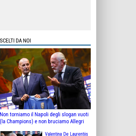
SCELTI DA NOI
Non torniamo il Napoli degli slogan vuoti
(la Champions) e non bruciamo Allegri
Valentina De Laurentiis