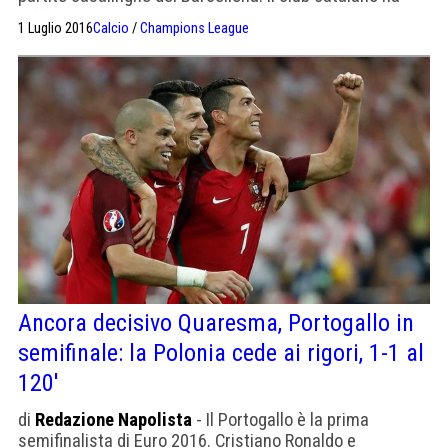
diffuso un comunicato in cui ha raccontato le
1 Luglio 2016
Calcio
/
Champions League
caratteristiche della nuova struttura, i cui lavori
inizieranno il prossimo anno previo un investimento di
600 milioni di euro. Questi i cambiamenti più rilevanti
rispetto al […]
Ancora decisivo Quaresma, Portogallo in
semifinale: la Polonia cede ai rigori, 1-1 al
120′
di
Redazione Napolista
- Il Portogallo è la prima
semifinalista di Euro 2016. Cristiano Ronaldo e