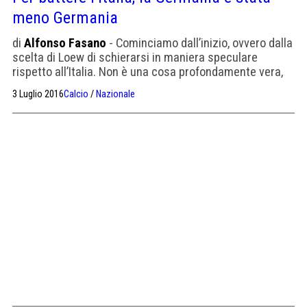
meno Germania
di
Alfonso Fasano
- Cominciamo dall’inizio, ovvero dalla
scelta di Loew di schierarsi in maniera speculare
rispetto all’Italia. Non è una cosa profondamente vera,
perché si è verificata in un modo molto particolare: il ct
3 Luglio 2016
Calcio
/
Nazionale
tedesco, infatti, più che cercare di limitare gli azzurri, ha
voluto in qualche modo sfruttarne a proprio vantaggio le
loro caratteristiche: uno contro uno […]