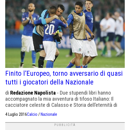
Finito l’Europeo, torno avversario di quasi
tutti i giocatori della Nazionale
di
Redazione Napolista
- Due stupendi libri hanno
accompagnato la mia avventura di tifoso Italiano: Il
cacciatore celeste di Calasso e Storia dell’eternità di
Borges. Il ciclo senza via d’uscita che i due colossi
4 Luglio 2016
Calcio
/
Nazionale
presentano, in contesti e modalità differenti, mi ha
fornito uno sguardo speciale sulla nazionale e le sue
avventure. Devo partire dal famigerato e noioso a, […]