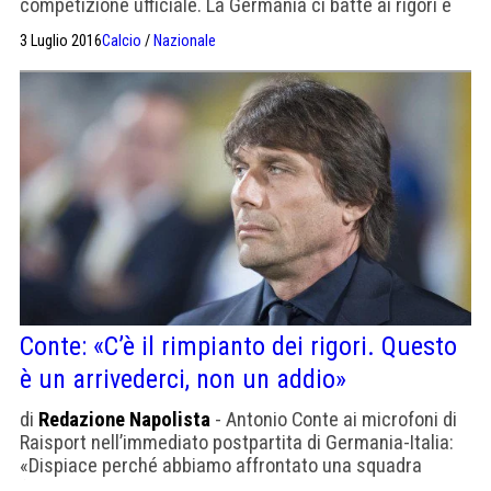
competizione ufficiale. La Germania ci batte ai rigori e
va in semifinale in questo Europeo 2016. L’Italia di Conte
3 Luglio 2016
Calcio
/
Nazionale
torna a casa ma al termine di un torneo giocato al di
sopra delle nostre possibilità. Abbiamo battuto Belgio e
Spagna e […]
Conte: «C’è il rimpianto dei rigori. Questo
è un arrivederci, non un addio»
di
Redazione Napolista
- Antonio Conte ai microfoni di
Raisport nell’immediato postpartita di Germania-Italia:
«Dispiace perché abbiamo affrontato una squadra
fortissima e abbiamo perso solo ai rigori. Potevamo