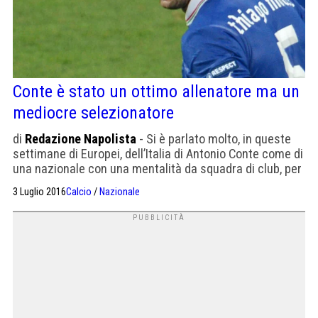
Conte è stato un ottimo allenatore ma un
mediocre selezionatore
di
Redazione Napolista
- Si è parlato molto, in queste
settimane di Europei, dell’Italia di Antonio Conte come di
una nazionale con una mentalità da squadra di club, per
la coesione tattica e morale incarnata in quella
3 Luglio 2016
Calcio
/
Nazionale
capacità, da squadra più che da selezione, di sopperire
all’assenza di stelle conclamate e calciatori di classe
grazie all’unità d’intenti di un […]