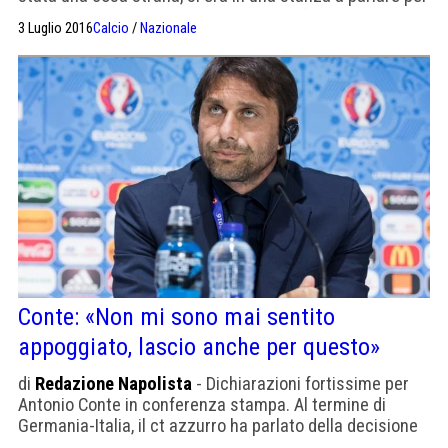
scacciare ansie e delusioni e ci siamo fermati. Guardali,
3 Luglio 2016
Calcio
/
Nazionale
piangono. Buffon, Bonucci, Barzagli. La voce rotta, gli
occhi rossi, il flusso di parole che si interrompe.
Qualcuno ha detto che […]
Conte: «Non mi sono mai sentito
appoggiato, lascio anche per questo»
di
Redazione Napolista
- Dichiarazioni fortissime per
Antonio Conte in conferenza stampa. Al termine di
Germania-Italia, il ct azzurro ha parlato della decisione
di lasciare della Nazionale, ma si è anche tolto alcuni