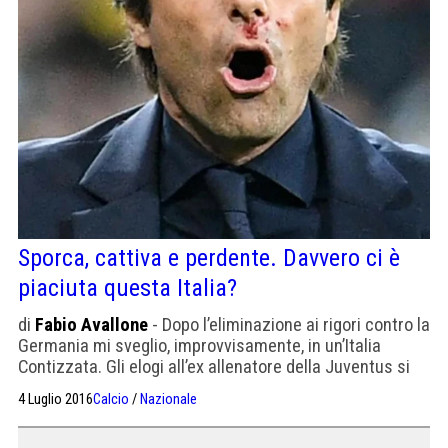
Sporca, cattiva e perdente. Davvero ci è
piaciuta questa Italia?
di
Fabio Avallone
- Dopo l’eliminazione ai rigori contro la
Germania mi sveglio, improvvisamente, in un’Italia
Contizzata. Gli elogi all’ex allenatore della Juventus si
sprecano, a leggere resoconti e commenti sembra
4 Luglio 2016
Calcio
/
Nazionale
quasi che abbia compiuto un’impresa epica. Ma Conte,
uscito ai quarti di finale degli Europei, allenava l’Italia o