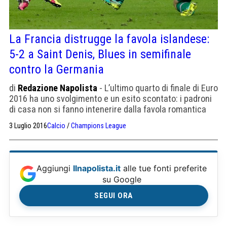
La Francia distrugge la favola islandese:
5-2 a Saint Denis, Blues in semifinale
contro la Germania
di
Redazione Napolista
- L’ultimo quarto di finale di Euro
2016 ha uno svolgimento e un esito scontato: i padroni
di casa non si fanno intenerire dalla favola romantica
dell’Islanda e vincono con un eloquente 5-2, il primo
3 Luglio 2016
Calcio
/
Champions League
tempo era finito 4-0. A segno, per i Blues, Giroud
(doppietta), Pogba, Griezmann e Payet; per l’Islanda, reti
di Sigthorsson e Bjarnason. Non […]
Aggiungi
Ilnapolista.it
alle tue fonti preferite
su Google
SEGUI ORA