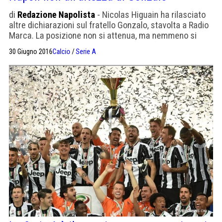
di
Redazione Napolista
- Nicolas Higuain ha rilasciato
altre dichiarazioni sul fratello Gonzalo, stavolta a Radio
Marca. La posizione non si attenua, ma nemmeno si
inasprisce più di tanto. Un nulla di fatto finora, la
30 Giugno 2016
Calcio
/
Serie A
sensazione è che si andrà ancora per le lunghe. «Il
presidente – spiega l’agente del Pipita – ha il diritto di
pretendere i soldi della clausola […]