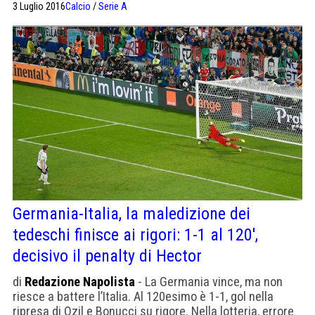
3 Luglio 2016
Calcio
/
Serie A
andare avanti noi, sono molto orgoglioso dei miei
ragazzi. C’è il rimpianto di aver perso solo alla lotteria
dei rigori, per il resto abbiamo dato e dimostrato tutto il
possibile. Non […]
Germania-Italia, la maledizione dei
tedeschi finisce ai rigori: 1-1 al 120′,
decisivo il penalty di Hector
di
Redazione Napolista
- La Germania vince, ma non
riesce a battere l’Italia. Al 120esimo è 1-1, gol nella
ripresa di Ozil e Bonucci su rigore. Nella lotteria, errore