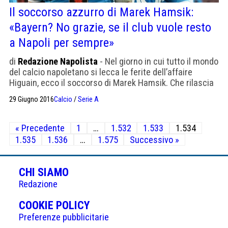
Il soccorso azzurro di Marek Hamsik:
«Bayern? No grazie, se il club vuole resto
a Napoli per sempre»
di
Redazione Napolista
- Nel giorno in cui tutto il mondo
del calcio napoletano si lecca le ferite dell’affaire
Higuain, ecco il soccorso di Marek Hamsik. Che rilascia
al quotidiano slovacco Pravda un’intervista indicativa
29 Giugno 2016
Calcio
/
Serie A
sul suo futuro. Con dentro parole possibiliste, integrate
però da passaggi che rimandano alla solita fedeltà al
Paginazione
Napoli. Stuzzicato da una domanda sul Bayern, Hamsik
« Precedente
1
…
1.532
1.533
1.534
degli
risponde così: […]
1.535
1.536
…
1.575
Successivo »
articoli
CHI SIAMO
Redazione
(APRE
COOKIE POLICY
IN
Preferenze pubblicitarie