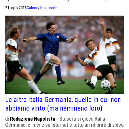
decisivo di Darmian e tiro vincente di Hector. Primo
2 Luglio 2016
Calcio
/
Nazionale
tempo equilibrato, Germania col pallino del gioco e del
possesso e Italia più raccolta, pronta a ripartire. Nella
squadra di Conte, […]
Le altre Italia-Germania, quelle in cui non
abbiamo vinto (ma nemmeno loro)
di
Redazione Napolista
- Stasera si gioca Italia-
Germania, e in tv e su internet è tutto un rifiorire di video