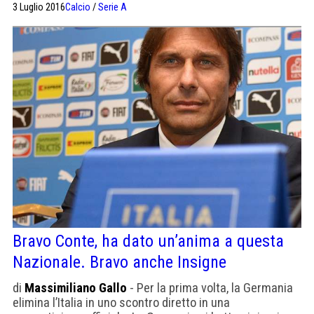
3 Luglio 2016
Calcio
/
Serie A
sassolini dalla scarpa in riferimento al suo biennio
azzurro. La più grande vittoria di Conte. Aver lavorato
con questo gruppo è stato fantastico. Questi ragazzi
hanno […]
Bravo Conte, ha dato un’anima a questa
Nazionale. Bravo anche Insigne
di
Massimiliano Gallo
- Per la prima volta, la Germania
elimina l’Italia in uno scontro diretto in una