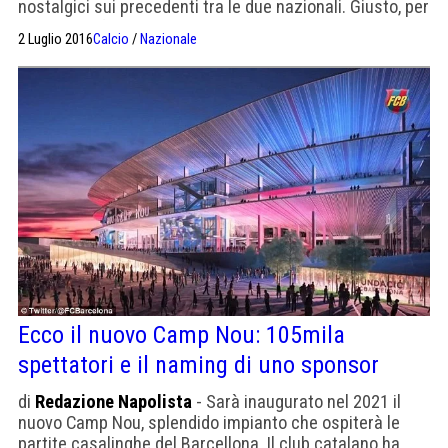
nostalgici sui precedenti tra le due nazionali. Giusto, per
carità. La sfida tra le due superpotenze del calcio
2 Luglio 2016
Calcio
/
Nazionale
europeo ha uno storico incredibile, e incredibilmente
favorevole all’Italia. Perché ok i famosi precedenti
vittoriosi, 4 su 4 tra semifinali e […]
Ecco il nuovo Camp Nou: 105mila
spettatori e il naming di uno sponsor
di
Redazione Napolista
- Sarà inaugurato nel 2021 il
nuovo Camp Nou, splendido impianto che ospiterà le
partite casalinghe del Barcellona. Il club catalano ha