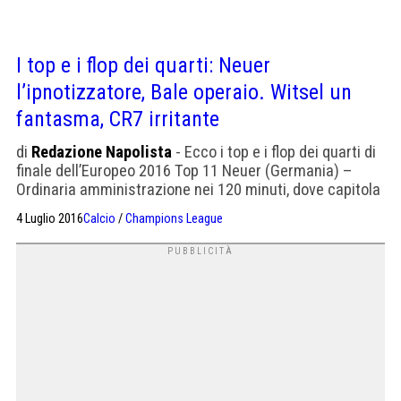
I top e i flop dei quarti: Neuer
l’ipnotizzatore, Bale operaio. Witsel un
fantasma, CR7 irritante
di
Redazione Napolista
- Ecco i top e i flop dei quarti di
finale dell’Europeo 2016 Top 11 Neuer (Germania) –
Ordinaria amministrazione nei 120 minuti, dove capitola
solo su calcio di rigore. Sicuro nelle uscite, bravissimo
4 Luglio 2016
Calcio
/
Champions League
con i piedi, superlativo nei calci di rigore quando
ipnotizza Bonucci e Darmian: voto 8,5 Chiellini (Italia) –
Vincitore del duello con […]