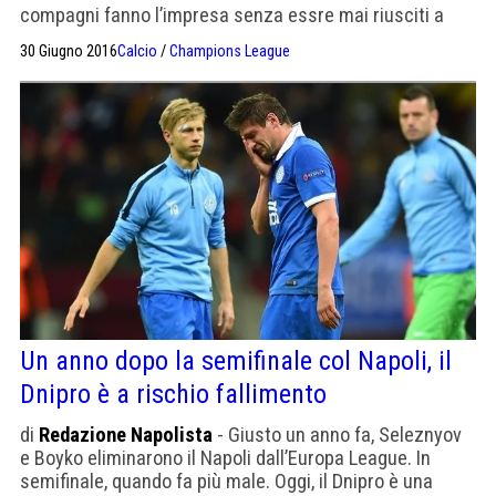
compagni fanno l’impresa senza essre mai riusciti a
vincere una gara nei 90′ regolamentari, ma è una
30 Giugno 2016
Calcio
/
Champions League
statistica fine a sé stessa: l’importante è il passaggio
del turno colto contro una Polonia meritevole di questo
quarto di finale ma ancora ingenua per le […]
Un anno dopo la semifinale col Napoli, il
Dnipro è a rischio fallimento
di
Redazione Napolista
- Giusto un anno fa, Seleznyov
e Boyko eliminarono il Napoli dall’Europa League. In
semifinale, quando fa più male. Oggi, il Dnipro è una