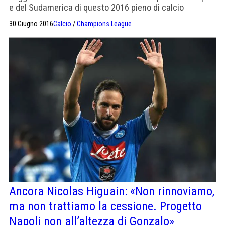
e del Sudamerica di questo 2016 pieno di calcio
internazionale. La finale di Copa America ha incoronato
30 Giugno 2016
Calcio
/
Champions League
il Cile ormai domenica scorsa, il 10 luglio conosceremo
invece la squadra che succederà alla Spagna nell’albo
d’oro dell’Europeo. Intanto, però, prende forma l’idea
lanciata qualche […]
Ancora Nicolas Higuain: «Non rinnoviamo,
ma non trattiamo la cessione. Progetto
Napoli non all’altezza di Gonzalo»