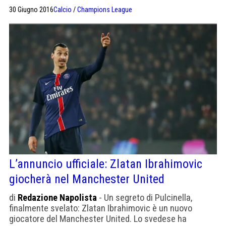
squadra allo sbando, soprattutto dal punto di vista
30 Giugno 2016
Calcio
/
Champions League
economico. Secondo le ultime notizie provenienti
dall’Ucraina, infatti, il club di Dnipropetrovsk sarebbe a
un passo dal fallimento. Almeno, questo è quello che
assicurano i […]
L’annuncio ufficiale: Zlatan Ibrahimovic
giocherà nel Manchester United
di
Redazione Napolista
- Un segreto di Pulcinella,
finalmente svelato: Zlatan Ibrahimovic è un nuovo
giocatore del Manchester United. Lo svedese ha