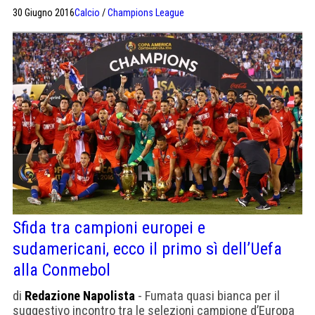
annunciato l’approdo alla corte di Mourinho tramite il
30 Giugno 2016
Calcio
/
Champions League
suo profilo Instagram, con un post semplice (il logo
dei Red Devils). Accordo annuale per l’iperbolica cifra di
1 milione di euro al mese. Si tratta dell’ottavo club nella
carriera […]
Sfida tra campioni europei e
sudamericani, ecco il primo sì dell’Uefa
alla Conmebol
di
Redazione Napolista
- Fumata quasi bianca per il
suggestivo incontro tra le selezioni campione d’Europa