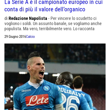
La Serie A è il campionato europeo in cui
conta di più il valore dell’organico
di
Redazione Napolista
- Per vincere lo scudetto ci
vogliono i soldi. Un assunto banale, se vogliamo anche
populista. Ma vero, terribilmente vero. Lo racconta
Calcio&Finanza, che a sua volta cita una ricerca del blog
29 Giugno 2016
Calcio
di analisi statistica Sportsmatrix.com. Ebbene, secondo
questa ricerca, il campionato di Serie A sarebbe quello
con la più alta correlazione tra valore dell’organico e
risultati. […]